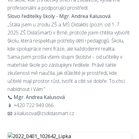
profesionální a podporující prostředí.
Slovo ředitelky školy - Mgr. Andrea Kalusová
„Stála jsem u zrodu ZŠ a MŠ Didaktis (pozn. od 1. 7.
2025 ZŠ DidaSmart) v Brně, protože jsem chtěla vytvořit
školu, která respektuje potřeby dětí i pedagogů. Školu,
kde spolupráce není fráze, ale každodenní realita.
Sama jsem prošla všemi stupni školství – od učitelky v
mateřské škole po zástupkyni ředitele. Právě tahle
zkušenost mě naučila, jak důležité je prostředí, kde
učitelé mají prostor růst, tvořit a cítit se dobře. To chci
nabídnout i Vám.“
📞
Mgr. Andrea Kalusová
📱 +420 722 949 066
📧 a.kalusova@zsdidasmart.cz