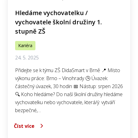
Hledáme vychovatelku /
vychovatele školní družiny 1.
stupně ZŠ
Kariéra
24. 5. 2025
Přidejte se k týmu ZŠ DidaSmart v Brně 📍 Místo
výkonu práce: Brno – Vinohrady 🕒 Úvazek:
částečný úvazek, 30 hodin 📅 Nástup: srpen 2026
🔍 Koho hledáme? Do naší školní družiny hledáme
vychovatelku nebo vychovatele, která/ý: vytváří
bezpečné,…
Číst více