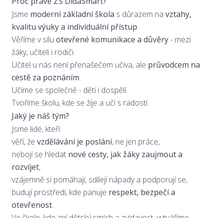
Proč právě ZŠ DidaSmart?
Jsme
moderní základní škola
s důrazem na
vztahy,
kvalitu výuky a individuální přístup
.
Věříme v sílu
otevřené komunikace a důvěry
- mezi
žáky, učiteli i rodiči.
Učitel u nás není přenašečem učiva, ale
průvodcem na
cestě za poznáním
.
Učíme se společně - děti i dospělí.
Tvoříme školu, kde se žije a učí s radostí.
Jaký je náš tým?
Jsme lidé, kteří:
věří, že
vzdělávání je poslání
, ne jen práce,
nebojí se hledat
nové cesty, jak žáky zaujmout a
rozvíjet
,
vzájemně si pomáhají, sdílejí nápady a podporují se,
budují prostředí, kde panuje
respekt, bezpečí a
otevřenost
.
Ve škole, kde zní dětský smích a zvídavost, vytváříme