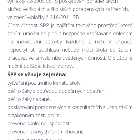
vyhlášky 72/2005 Sb., o poskytování poradenských
služeb ve školách a školských poradenských zařízeních,
ve znění vyhlášky č. 116/2011 SB.
Cílem činnosti ŠPP je zajištění takového prostředí, které
žákům umožní se plně a bezpečně vzdělávat s ohledem
na individuální potřeby každého z nich. V případě
neposkytnutí souhlasu nebude moci škola se žákem
pracovat ve smyslu níže uvedených činností. O službu je
možné požádat kdykoliv znovu.
ŠPP se věnuje zejména:
vytváření pozitivního klimatu školy,
péči o žáky s potřebou podpůrných opatření,
péči o žáky nadané,
poskytování poradenských a konzultačních služeb žákům
a zákonným zástupcům,
prevenci školní neúspěšnosti,
prevenci rizikových forem chování,
kariérovému poradenství,