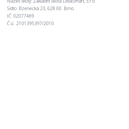
Název školy: Základní škola DidaSmart, s.r.o.
Sídlo: Bzenecká 23, 628 00 Brno
IČ: 02077469
Č.ú.: 2101395397/2010