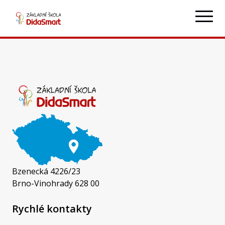
Mgr. Jitka Hodálová
j.hodalova@zsdidasmart.cz
+420 604 209 904
Bzenecká 4226/23
Brno-Vinohrady 628 00
Rychlé kontakty