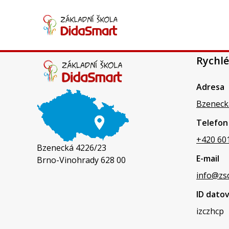
Mgr. Kateřina Rejnková
Rychlé
Adresa
Bzeneck
Telefon
+420 60
Bzenecká 4226/23
E-mail
Brno-Vinohrady 628 00
info@zs
ID dato
izczhcp