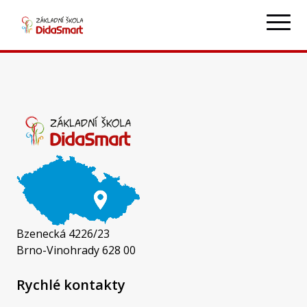
Martina Blažková
m.blazkova@zsdidasmart.cz
+420 601 325 379
Bzenecká 4226/23
Brno-Vinohrady 628 00
Rychlé kontakty