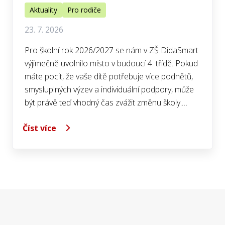
Aktuality
Pro rodiče
23. 7. 2026
Pro školní rok 2026/2027 se nám v ZŠ DidaSmart
výjimečně uvolnilo místo v budoucí 4. třídě. Pokud
máte pocit, že vaše dítě potřebuje více podnětů,
smysluplných výzev a individuální podpory, může
být právě teď vhodný čas zvážit změnu školy.…
Číst více