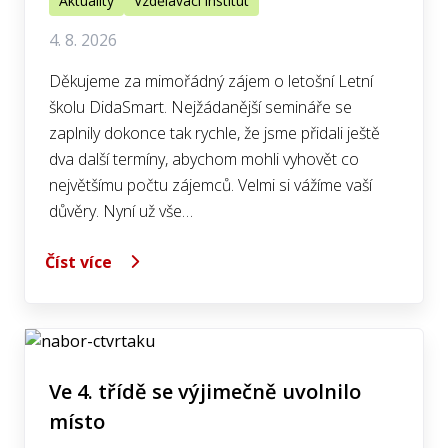
Aktuality
Vzdělávací institut
4. 8. 2026
Děkujeme za mimořádný zájem o letošní Letní
školu DidaSmart. Nejžádanější semináře se
zaplnily dokonce tak rychle, že jsme přidali ještě
dva další termíny, abychom mohli vyhovět co
největšímu počtu zájemců. Velmi si vážíme vaší
důvěry. Nyní už vše…
Číst více
Ve 4. třídě se výjimečně uvolnilo
místo