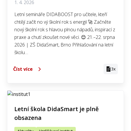
1. 4. 2026
Letní semináře DIDABOOST pro učitele, kteří
chtějí začít no vý školní rok s energií 🚀 Začněte
nový školní rok s hlavou plnou nápadů, inspirací z
praxe a chutí zkoušet nové věci. 😊 21.–22. srpna
2026 | ZŠ DidaSmart, Brno Přihlašování na letní
školu…
Číst více
3x
Letní škola DidaSmart je plně
obsazena