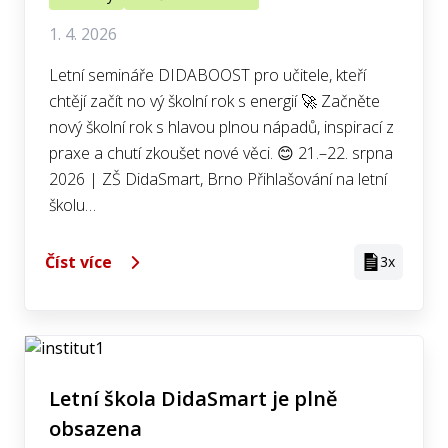
1. 4. 2026
Letní semináře DIDABOOST pro učitele, kteří
chtějí začít no vý školní rok s energií 🚀 Začněte
nový školní rok s hlavou plnou nápadů, inspirací z
praxe a chutí zkoušet nové věci. 😊 21.–22. srpna
2026 | ZŠ DidaSmart, Brno Přihlašování na letní
školu…
Číst více
3x
Letní škola DidaSmart je plně
obsazena