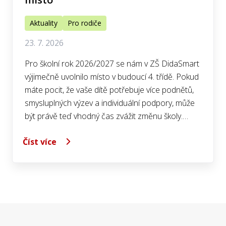
Aktuality
Pro rodiče
23. 7. 2026
Pro školní rok 2026/2027 se nám v ZŠ DidaSmart
výjimečně uvolnilo místo v budoucí 4. třídě. Pokud
máte pocit, že vaše dítě potřebuje více podnětů,
smysluplných výzev a individuální podpory, může
být právě teď vhodný čas zvážit změnu školy.…
Číst více