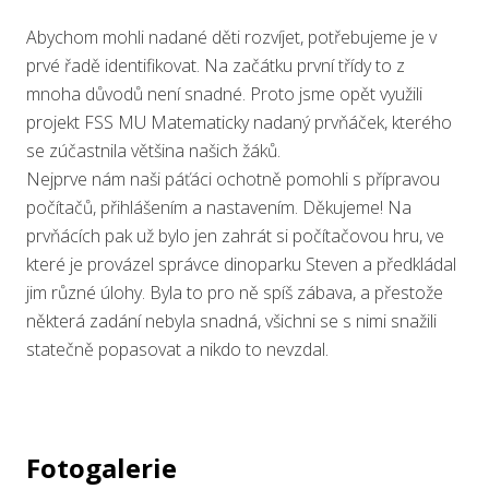
Abychom mohli nadané děti rozvíjet, potřebujeme je v
prvé řadě identifikovat. Na začátku první třídy to z
mnoha důvodů není snadné. Proto jsme opět využili
projekt FSS MU Matematicky nadaný prvňáček, kterého
se zúčastnila většina našich žáků.
Nejprve nám naši páťáci ochotně pomohli s přípravou
počítačů, přihlášením a nastavením. Děkujeme! Na
prvňácích pak už bylo jen zahrát si počítačovou hru, ve
které je provázel správce dinoparku Steven a předkládal
jim různé úlohy. Byla to pro ně spíš zábava, a přestože
některá zadání nebyla snadná, všichni se s nimi snažili
statečně popasovat a nikdo to nevzdal.
Fotogalerie