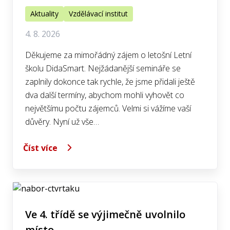
Aktuality
Vzdělávací institut
4. 8. 2026
Děkujeme za mimořádný zájem o letošní Letní
školu DidaSmart. Nejžádanější semináře se
zaplnily dokonce tak rychle, že jsme přidali ještě
dva další termíny, abychom mohli vyhovět co
největšímu počtu zájemců. Velmi si vážíme vaší
důvěry. Nyní už vše…
Číst více
Ve 4. třídě se výjimečně uvolnilo
místo