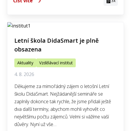
Číst více
3x
Letní škola DidaSmart je plně
obsazena
Aktuality
Vzdělávací institut
4. 8. 2026
Děkujeme za mimořádný zájem o letošní Letní
školu DidaSmart. Nejžádanější semináře se
zaplnily dokonce tak rychle, že jsme přidali ještě
dva další termíny, abychom mohli vyhovět co
největšímu počtu zájemců. Velmi si vážíme vaší
důvěry. Nyní už vše…