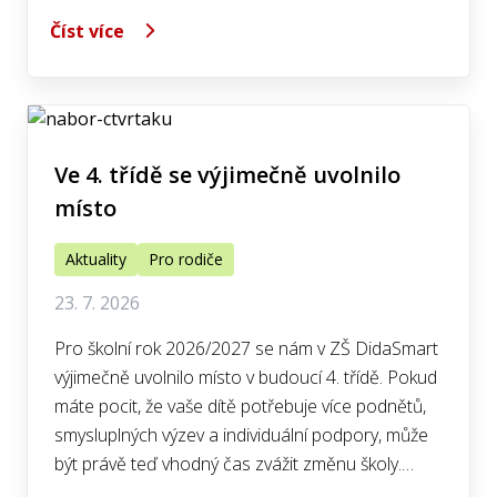
Číst více
Ve 4. třídě se výjimečně uvolnilo
místo
Aktuality
Pro rodiče
23. 7. 2026
Pro školní rok 2026/2027 se nám v ZŠ DidaSmart
výjimečně uvolnilo místo v budoucí 4. třídě. Pokud
máte pocit, že vaše dítě potřebuje více podnětů,
smysluplných výzev a individuální podpory, může
být právě teď vhodný čas zvážit změnu školy.…