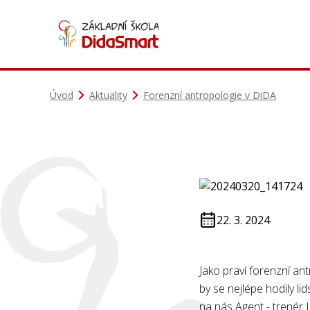
Úvod
Aktuality
Forenzní antropologie v DiDA
22. 3. 2024
Jako praví forenzní an
by se nejlépe hodily li
na nás Agent - trenér I