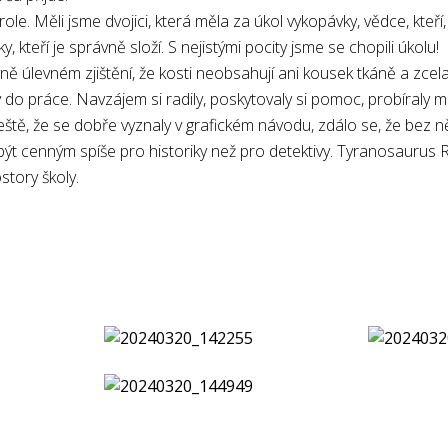
role. Měli jsme dvojici, která měla za úkol vykopávky, vědce, kteří, 
ky, kteří je správně složí. S nejistými pocity jsme se chopili úkolu!
ě úlevném zjištění, že kosti neobsahují ani kousek tkáně a zcela
 do práce. Navzájem si radily, poskytovaly si pomoc, probíraly m
Ještě, že se dobře vyznaly v grafickém návodu, zdálo se, že bez n
 být cenným spíše pro historiky než pro detektivy. Tyranosaurus 
story školy.