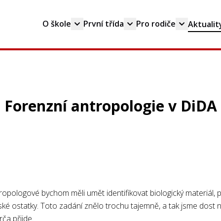
O škole
První třída
Pro rodiče
Aktualit
Forenzní antropologie v DiDA
tropologové bychom měli umět identifikovat biologický materiál, 
dské ostatky. Toto zadání znělo trochu tajemně, a tak jsme dost n
rča přijde.