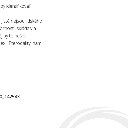
by identifikovali
 jistě nejsou lidského
ožnosti, skládaly a
ěj by to nešlo.
Rex i Pterodaktyl nám