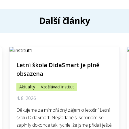
Další články
Letní škola DidaSmart je plně
obsazena
Aktuality
Vzdělávací institut
4. 8. 2026
Děkujeme za mimořádný zájem o letošní Letní
školu DidaSmart. Nejžádanější semináře se
zaplnily dokonce tak rychle, že jsme přidali ještě