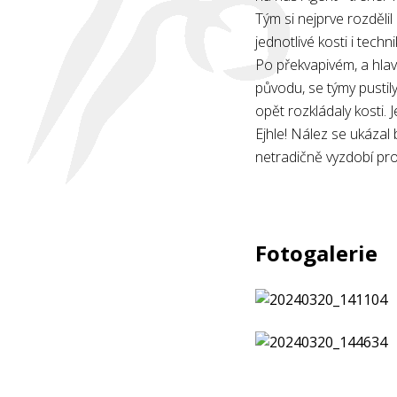
Tým si nejprve rozdělil 
jednotlivé kosti i techni
Po překvapivém, a hlavn
původu, se týmy pustily
opět rozkládaly kosti. 
Ejhle! Nález se ukázal
netradičně vyzdobí pro
Fotogalerie