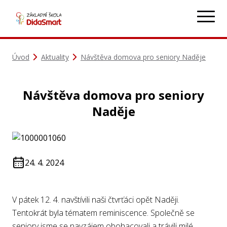
Úvod
Aktuality
Návštěva domova pro seniory Naděje
Návštěva domova pro seniory
Naděje
24. 4. 2024
V pátek 12. 4. navštívili naši čtvrťáci opět Naději.
Tentokrát byla tématem reminiscence. Společně se
seniory jsme se navzájem obohacovali a trávili milé