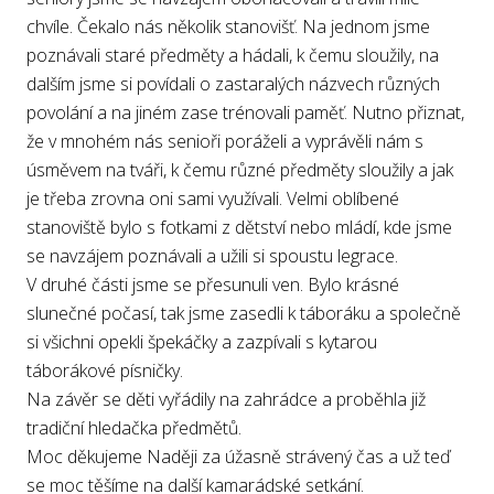
chvíle. Čekalo nás několik stanovišť. Na jednom jsme
poznávali staré předměty a hádali, k čemu sloužily, na
dalším jsme si povídali o zastaralých názvech různých
povolání a na jiném zase trénovali paměť. Nutno přiznat,
že v mnohém nás senioři poráželi a vyprávěli nám s
úsměvem na tváři, k čemu různé předměty sloužily a jak
je třeba zrovna oni sami využívali. Velmi oblíbené
stanoviště bylo s fotkami z dětství nebo mládí, kde jsme
se navzájem poznávali a užili si spoustu legrace.
V druhé části jsme se přesunuli ven. Bylo krásné
slunečné počasí, tak jsme zasedli k táboráku a společně
si všichni opekli špekáčky a zazpívali s kytarou
táborákové písničky.
Na závěr se děti vyřádily na zahrádce a proběhla již
tradiční hledačka předmětů.
Moc děkujeme Naději za úžasně strávený čas a už teď
se moc těšíme na další kamarádské setkání.