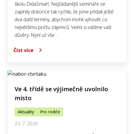
školu DidaSmart. Nejžádanější semináře se
zaplnily dokonce tak rychle, že jsme přidali ještě
dva další termíny, abychom mohli vyhovět co
největšímu počtu zájemců. Velmi si vážíme vaší
důvěry. Nyní už vše…
Číst více
Ve 4. třídě se výjimečně uvolnilo
místo
Aktuality
Pro rodiče
23. 7. 2026