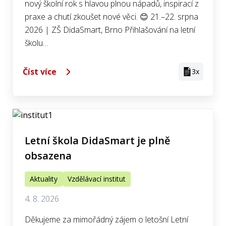
nový školní rok s hlavou plnou nápadů, inspirací z
praxe a chutí zkoušet nové věci. 😊 21.–22. srpna
2026 | ZŠ DidaSmart, Brno Přihlašování na letní
školu…
Číst více
3x
Letní škola DidaSmart je plně
obsazena
Aktuality
Vzdělávací institut
4. 8. 2026
Děkujeme za mimořádný zájem o letošní Letní