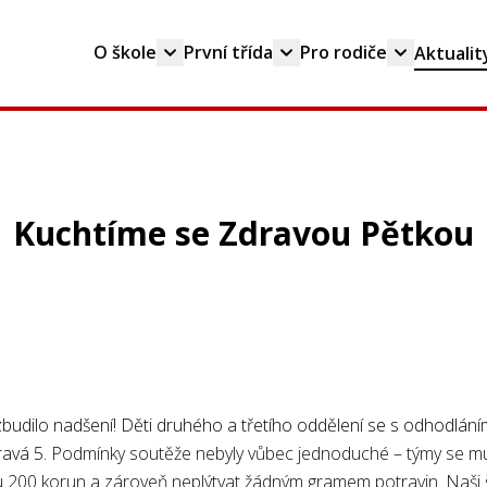
O škole
První třída
Pro rodiče
Aktualit
Kuchtíme se Zdravou Pětkou
 vzbudilo nadšení! Děti druhého a třetího oddělení se s odhodlání
ravá 5.
Podmínky soutěže nebyly vůbec jednoduché – týmy se mus
200 korun a zároveň neplýtvat žádným gramem potravin. Naši ši