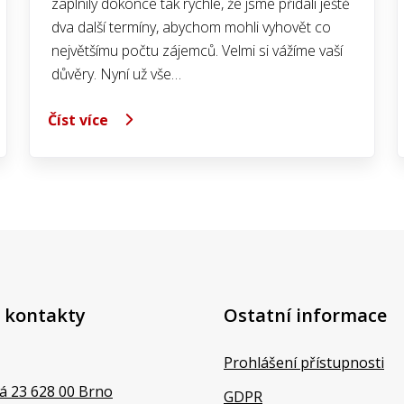
zaplnily dokonce tak rychle, že jsme přidali ještě
dva další termíny, abychom mohli vyhovět co
největšímu počtu zájemců. Velmi si vážíme vaší
důvěry. Nyní už vše…
Číst více
 kontakty
Ostatní informace
Prohlášení přístupnosti
á 23 628 00 Brno
GDPR