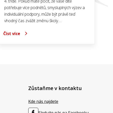
4. třídě. Pokud máte pocit, že vaše dítě
potřebuje více podnětů, smysluplných výzev a
individuální podpory, může být právě teď
vhodný čas zvážit změnu školy.…
Číst více
Zůstaňme v kontaktu
Kde nás najdete
Sledujte nás na Facebooku