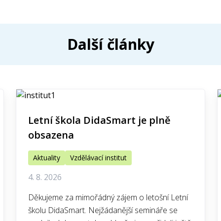
Další články
Letní škola DidaSmart je plně
obsazena
Aktuality
Vzdělávací institut
4. 8. 2026
Děkujeme za mimořádný zájem o letošní Letní
školu DidaSmart. Nejžádanější semináře se