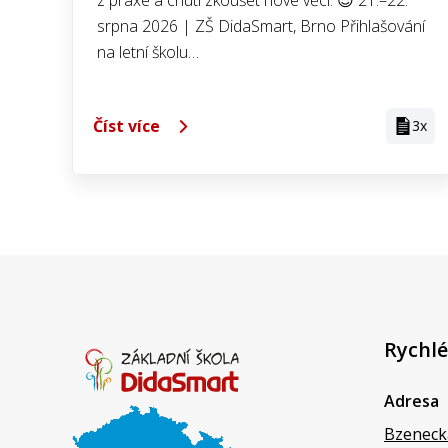
z praxe a chutí zkoušet nové věci. 😊 21.–22.
srpna 2026 | ZŠ DidaSmart, Brno Přihlašování
na letní školu…
Číst více
3x
Rychlé
Adresa
Bzeneck