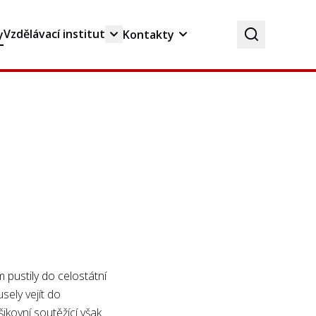
Vzdělávací institut
y
Kontakty
m pustily do celostátní
ely vejít do
kovní soutěžící však