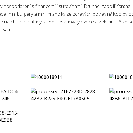
 v hospodaření s financemi i surovinami. Druháci zapojili fantazii a
eba mini burgery a mini hranolky ze zdravých potravin? Kdo by od
i se na chutné muffiny, které obsahovaly ovoce a zeleninu. A že s
e sami.