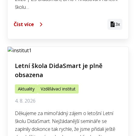
školu…
Číst více
3x
Letní škola DidaSmart je plně
obsazena
Aktuality
Vzdělávací institut
4. 8. 2026
Děkujeme za mimořádný zájem o letošní Letní
školu DidaSmart. Nejžádanější semináře se
zaplnily dokonce tak rychle, že jsme přidali ještě