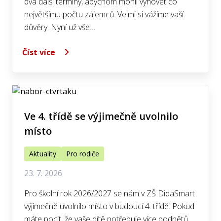
dva další termíny, abychom mohli vyhovět co
největšímu počtu zájemců. Velmi si vážíme vaší
důvěry. Nyní už vše…
Číst více
Ve 4. třídě se výjimečně uvolnilo
místo
Aktuality
Pro rodiče
23. 7. 2026
Pro školní rok 2026/2027 se nám v ZŠ DidaSmart
výjimečně uvolnilo místo v budoucí 4. třídě. Pokud
máte pocit, že vaše dítě potřebuje více podnětů,