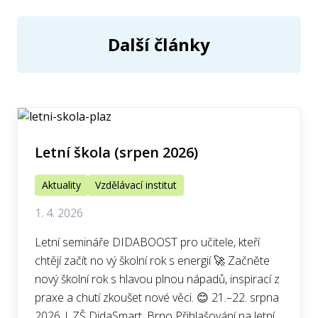
Další články
Letní škola (srpen 2026)
Aktuality
Vzdělávací institut
1. 4. 2026
Letní semináře DIDABOOST pro učitele, kteří
chtějí začít no vý školní rok s energií 🚀 Začněte
nový školní rok s hlavou plnou nápadů, inspirací z
praxe a chutí zkoušet nové věci. 😊 21.–22. srpna
2026 | ZŠ DidaSmart, Brno Přihlašování na letní