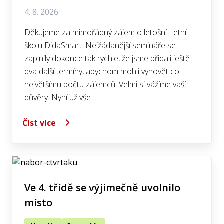
4. 8. 2026
Děkujeme za mimořádný zájem o letošní Letní
školu DidaSmart. Nejžádanější semináře se
zaplnily dokonce tak rychle, že jsme přidali ještě
dva další termíny, abychom mohli vyhovět co
největšímu počtu zájemců. Velmi si vážíme vaší
důvěry. Nyní už vše…
Číst více
Ve 4. třídě se výjimečně uvolnilo
místo