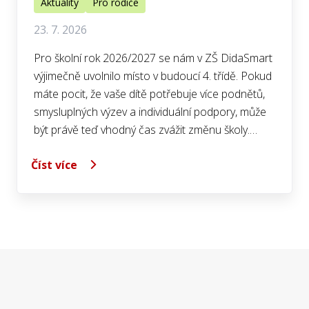
Aktuality
Pro rodiče
23. 7. 2026
Pro školní rok 2026/2027 se nám v ZŠ DidaSmart
výjimečně uvolnilo místo v budoucí 4. třídě. Pokud
máte pocit, že vaše dítě potřebuje více podnětů,
smysluplných výzev a individuální podpory, může
být právě teď vhodný čas zvážit změnu školy.…
Číst více