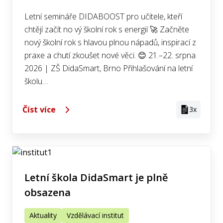
Letní semináře DIDABOOST pro učitele, kteří
chtějí začít no vý školní rok s energií 🚀 Začněte
nový školní rok s hlavou plnou nápadů, inspirací z
praxe a chutí zkoušet nové věci. 😊 21.–22. srpna
2026 | ZŠ DidaSmart, Brno Přihlašování na letní
školu…
Číst více
3x
Letní škola DidaSmart je plně
obsazena
Aktuality
Vzdělávací institut