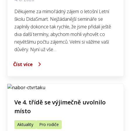
Děkujeme za mimořádný zájem o letošní Letní
školu DidaSmart. Nejžádanější semináře se
zaplnily dokonce tak rychle, že jsme přidali ještě
dva další termíny, abychom mohli vyhovět co
největšímu počtu zájemců. Velmi si vážíme vaší
důvěry. Nyní už vše…
Číst více
Ve 4. třídě se výjimečně uvolnilo
místo
Aktuality
Pro rodiče