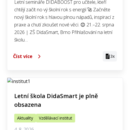
Letní semináře DIDABOOST pro učitele, kteří
chtějí začít no vý školní rok s energií 🚀 Začněte
nový školní rok s hlavou plnou nápadů, inspirací z
praxe a chutí zkoušet nové věci. 😊 21.–22. srpna
2026 | ZŠ DidaSmart, Brno Přihlašování na letní
školu…
Číst více
3x
Letní škola DidaSmart je plně
obsazena
Aktuality
Vzdělávací institut
4. 8. 2026