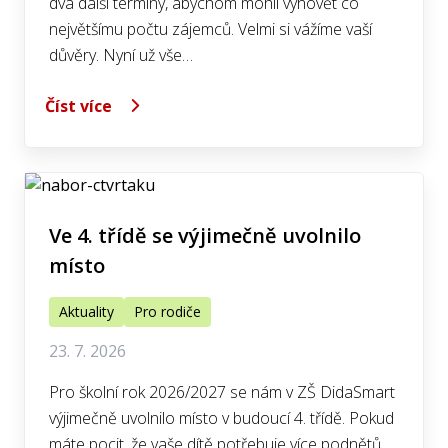
dva další termíny, abychom mohli vyhovět co
největšímu počtu zájemců. Velmi si vážíme vaší
důvěry. Nyní už vše…
Číst více
Ve 4. třídě se výjimečně uvolnilo
místo
Aktuality
Pro rodiče
23. 7. 2026
Pro školní rok 2026/2027 se nám v ZŠ DidaSmart
výjimečně uvolnilo místo v budoucí 4. třídě. Pokud
máte pocit, že vaše dítě potřebuje více podnětů,