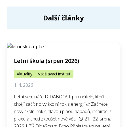
Další články
Letní škola (srpen 2026)
Aktuality
Vzdělávací institut
1. 4. 2026
Letní semináře DIDABOOST pro učitele, kteří
chtějí začít no vý školní rok s energií 🚀 Začněte
nový školní rok s hlavou plnou nápadů, inspirací z
praxe a chutí zkoušet nové věci. 😊 21.–22. srpna
2026 | ZŠ DidaSmart, Brno Přihlašování na letní