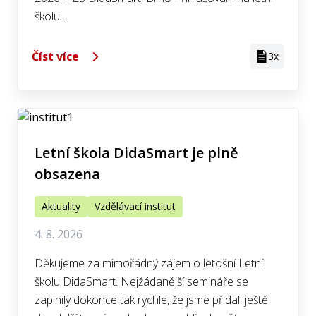
školu…
Číst více
3x
Letní škola DidaSmart je plně
obsazena
Aktuality
Vzdělávací institut
4. 8. 2026
Děkujeme za mimořádný zájem o letošní Letní
školu DidaSmart. Nejžádanější semináře se
zaplnily dokonce tak rychle, že jsme přidali ještě