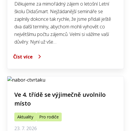
Děkujeme za mimořádný zájem o letošní Letní
školu DidaSmart. Nejžádanější semináře se
zaplnily dokonce tak rychle, že jsme přidali ještě
dva další termíny, abychom mohli vyhovět co
největšímu počtu zájemců. Velmi si vážíme vaší
důvěry. Nyní už vše…
Číst více
Ve 4. třídě se výjimečně uvolnilo
místo
Aktuality
Pro rodiče
23. 7. 2026