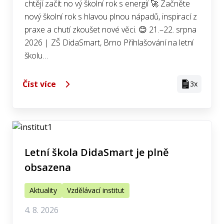
chtějí začít no vý školní rok s energií 🚀 Začněte
nový školní rok s hlavou plnou nápadů, inspirací z
praxe a chutí zkoušet nové věci. 😊 21.–22. srpna
2026 | ZŠ DidaSmart, Brno Přihlašování na letní
školu…
Číst více
3x
Letní škola DidaSmart je plně
obsazena
Aktuality
Vzdělávací institut
4. 8. 2026