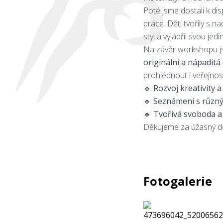
Poté jsme dostali k di
práce. Děti tvořily s 
styl a vyjádřil svou jed
Na závěr workshopu j
originální a nápaditá 
prohlédnout i veřejnos
🔹
Rozvoj kreativity a
🔹
Seznámení s různý
🔹
Tvořivá svoboda a
Děkujeme za úžasný de
Fotogalerie