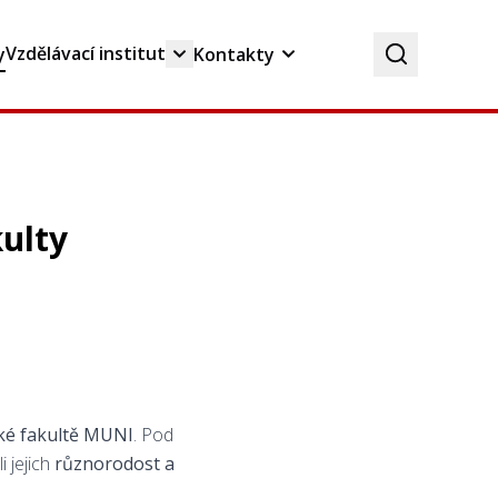
Vzdělávací institut
y
Kontakty
kulty
ké fakultě MUNI
. Pod
li jejich
různorodost a