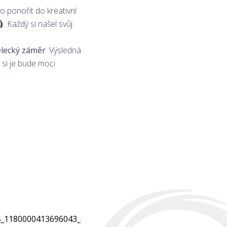
o ponořit do kreativní

. Každý si našel svůj
lecký záměr
. Výsledná
e si je bude moci