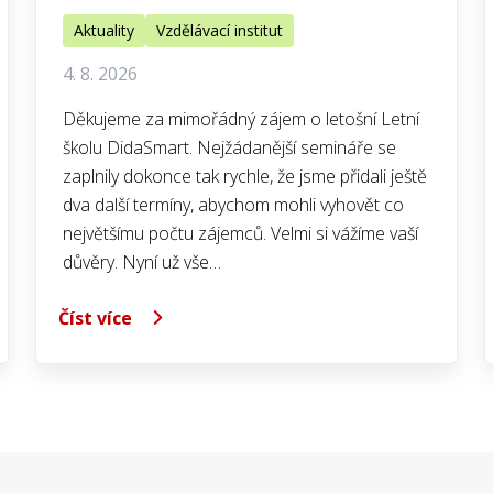
Aktuality
Vzdělávací institut
4. 8. 2026
Děkujeme za mimořádný zájem o letošní Letní
školu DidaSmart. Nejžádanější semináře se
zaplnily dokonce tak rychle, že jsme přidali ještě
dva další termíny, abychom mohli vyhovět co
největšímu počtu zájemců. Velmi si vážíme vaší
důvěry. Nyní už vše…
Číst více