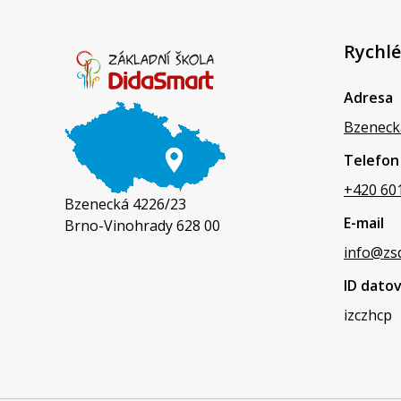
Rychlé
Adresa
Bzeneck
Telefon
+420 60
Bzenecká 4226/23
E-mail
Brno-Vinohrady 628 00
info@zs
ID dato
izczhcp