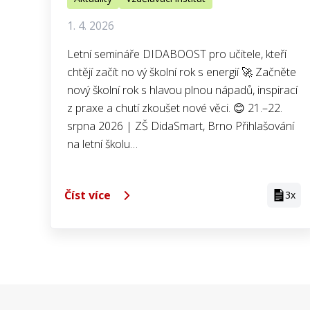
1. 4. 2026
Letní semináře DIDABOOST pro učitele, kteří
chtějí začít no vý školní rok s energií 🚀 Začněte
nový školní rok s hlavou plnou nápadů, inspirací
z praxe a chutí zkoušet nové věci. 😊 21.–22.
srpna 2026 | ZŠ DidaSmart, Brno Přihlašování
na letní školu…
Číst více
3x