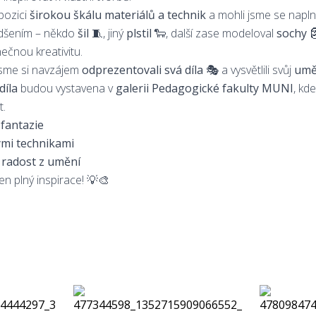
spozici
širokou škálu materiálů a technik
a mohli jsme se napln
nadšením – někdo
šil 🧵
, jiný
plstil 🐑
, další zase modeloval
sochy 
inečnou kreativitu.
sme si navzájem
odprezentovali svá díla 🎭
a vysvětlili svůj
umě
díla
budou vystavena v
galerii Pedagogické fakulty MUNI
, kd
t.
 fantazie
mi technikami
 radost z umění
n plný inspirace! 💡🎨