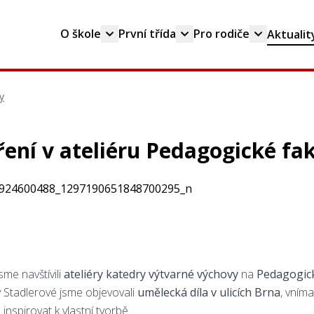
O škole
První třída
Pro rodiče
Aktualit
y
ení v ateliéru Pedagogické fa
sme navštívili
ateliéry katedry výtvarné výchovy
na
Pedagogic
 Stadlerové jsme objevovali
umělecká díla v ulicích Brna
, vníma
 inspirovat k vlastní tvorbě.