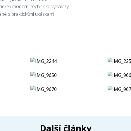
ické i moderní technické vynálezy
né s praktickými ukázkami
Další články