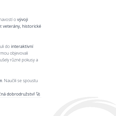
ímavostí o
vývoji
ut
veterány, historické
uli do
interaktivní
rmou objevovali
koušely různé pokusy a
m
. Naučili se spoustu
ečná dobrodružství
! 🚀