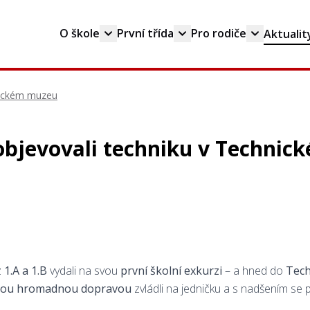
O škole
První třída
Pro rodiče
Aktualit
hnickém muzeu
objevovali techniku v Techni
z
1.A a 1.B
vydali na svou
první školní exkurzi
– a hned do
Tech
kou hromadnou dopravou
zvládli na jedničku a s nadšením se p