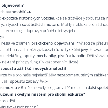
 objevovali?
ých automobilů 🚗
do
expozice historických vozidel
, kde se dozvěděly spoustu zaj
zných typech i
součástkách motoru
. Mohly si zblízka prohlédno
ak se technologie dopravy v průběhu let vyvíjela.
️⚙️
e nesla ve znamení
praktického objevování
. Prvňáčci se přesun
si mohli na vlastní kůži vyzkoušet různé
fyzikální jevy
. Hravou fo
, elektřiny, optiky, mechaniky, plynů a kapalin
. Děti si vyz
k některé principy fungují v každodenním životě.
 spoustu zážitků i nových znalostí!
urze
byla pro naše nejmladší žáky
nezapomenutelným zážitke
užili i
spoustu zábavy
. 💡🎉
mu muzeu v Brně
za skvělý program a těšíme se na
další spol
muzeum skvělým místem pro školní exkurze?
 pro děti
í fyzikálních principů