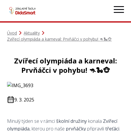
Úvod
Aktuality
Zvířecí olympiáda a karneval: Prvňáčci v pohybu! 🦘🐍🐵
Zvířecí olympiáda a karneval:
Prvňáčci v pohybu! 🦘🐍🐵
9. 3. 2025
Minulý týden se v rámci
školní družiny
konala
Zvířecí
olympiáda
, kterou pro naše
prvňáčky
připravili
třeťáci
.