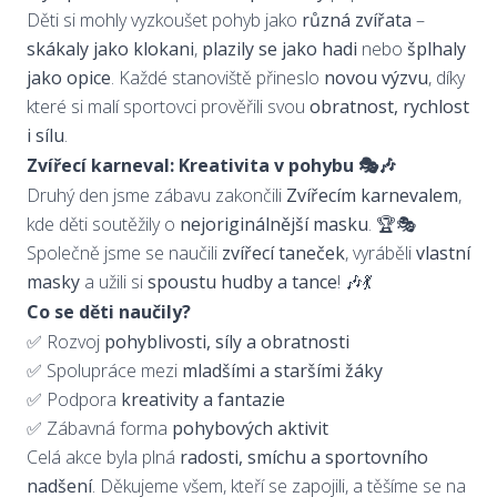
Děti si mohly vyzkoušet pohyb jako
různá zvířata
–
skákaly jako klokani
,
plazily se jako hadi
nebo
šplhaly
jako opice
. Každé stanoviště přineslo
novou výzvu
, díky
které si malí sportovci prověřili svou
obratnost, rychlost
i sílu
.
Zvířecí karneval: Kreativita v pohybu 🎭🎶
Druhý den jsme zábavu zakončili
Zvířecím karnevalem
,
kde děti soutěžily o
nejoriginálnější masku
. 🏆🎭
Společně jsme se naučili
zvířecí taneček
, vyráběli
vlastní
masky
a užili si
spoustu hudby a tance
! 🎶💃
Co se děti naučily?
✅ Rozvoj
pohyblivosti, síly a obratnosti
✅ Spolupráce mezi
mladšími a staršími žáky
✅ Podpora
kreativity a fantazie
✅ Zábavná forma
pohybových aktivit
Celá akce byla plná
radosti, smíchu a sportovního
nadšení
. Děkujeme všem, kteří se zapojili, a těšíme se na