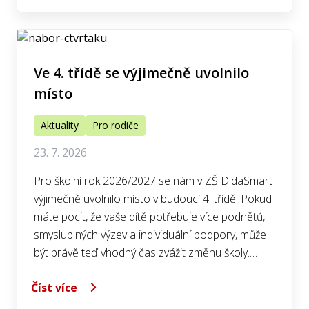
Ve 4. třídě se výjimečně uvolnilo
místo
Aktuality
Pro rodiče
23. 7. 2026
Pro školní rok 2026/2027 se nám v ZŠ DidaSmart
výjimečně uvolnilo místo v budoucí 4. třídě. Pokud
máte pocit, že vaše dítě potřebuje více podnětů,
smysluplných výzev a individuální podpory, může
být právě teď vhodný čas zvážit změnu školy.…
Číst více