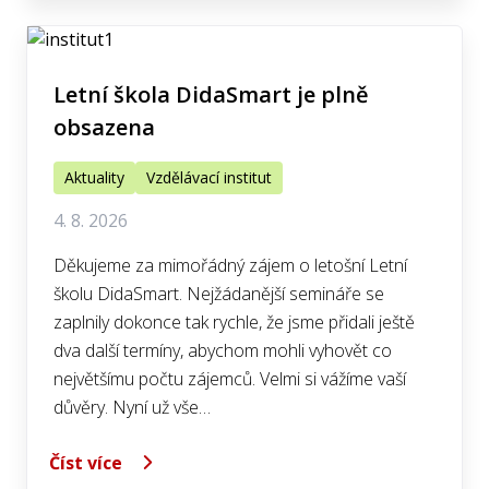
Letní škola DidaSmart je plně
obsazena
Aktuality
Vzdělávací institut
4. 8. 2026
Děkujeme za mimořádný zájem o letošní Letní
školu DidaSmart. Nejžádanější semináře se
zaplnily dokonce tak rychle, že jsme přidali ještě
dva další termíny, abychom mohli vyhovět co
největšímu počtu zájemců. Velmi si vážíme vaší
důvěry. Nyní už vše…
Číst více