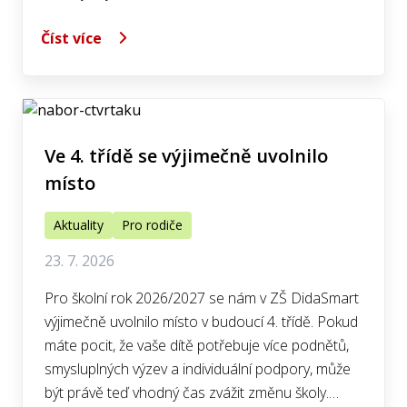
Číst více
Ve 4. třídě se výjimečně uvolnilo
místo
Aktuality
Pro rodiče
23. 7. 2026
Pro školní rok 2026/2027 se nám v ZŠ DidaSmart
výjimečně uvolnilo místo v budoucí 4. třídě. Pokud
máte pocit, že vaše dítě potřebuje více podnětů,
smysluplných výzev a individuální podpory, může
být právě teď vhodný čas zvážit změnu školy.…