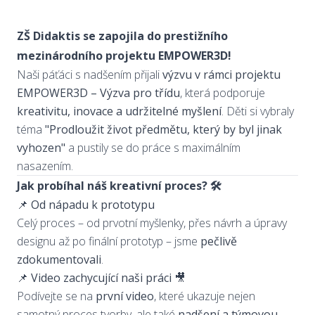
ZŠ Didaktis se zapojila do prestižního
mezinárodního projektu EMPOWER3D!
Naši páťáci s nadšením přijali
výzvu v rámci projektu
EMPOWER3D – Výzva pro třídu
, která podporuje
kreativitu, inovace a udržitelné myšlení
. Děti si vybraly
téma
"Prodloužit život předmětu, který by byl jinak
vyhozen"
a pustily se do práce s maximálním
nasazením.
Jak probíhal náš kreativní proces? 🛠️
📌
Od nápadu k prototypu
Celý proces – od prvotní myšlenky, přes návrh a úpravy
designu až po finální prototyp – jsme
pečlivě
zdokumentovali
.
📌
Video zachycující naši práci 🎥
Podívejte se na
první video
, které ukazuje nejen
samotný proces tvorby, ale také
nadšení a týmovou