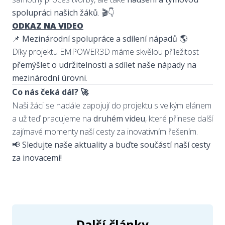
spolupráci našich žáků
. 🎬👇
ODKAZ NA VIDEO
📌
Mezinárodní spolupráce a sdílení nápadů 🌎
Díky projektu EMPOWER3D máme skvělou příležitost
přemýšlet o udržitelnosti a sdílet naše nápady na
mezinárodní úrovni
.
Co nás čeká dál? 🚀
Naši žáci se nadále zapojují do projektu s velkým elánem
a už teď pracujeme na
druhém videu
, které přinese další
zajímavé momenty naší cesty za inovativním řešením.
📢
Sledujte naše aktuality a buďte součástí naší cesty
za inovacemi!
Další články