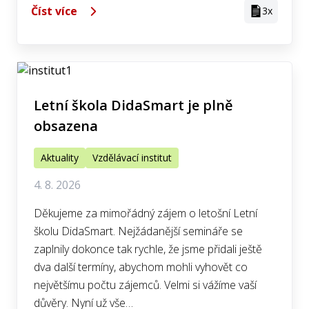
Číst více
3x
Letní škola DidaSmart je plně
obsazena
Aktuality
Vzdělávací institut
4. 8. 2026
Děkujeme za mimořádný zájem o letošní Letní
školu DidaSmart. Nejžádanější semináře se
zaplnily dokonce tak rychle, že jsme přidali ještě
dva další termíny, abychom mohli vyhovět co
největšímu počtu zájemců. Velmi si vážíme vaší
důvěry. Nyní už vše…