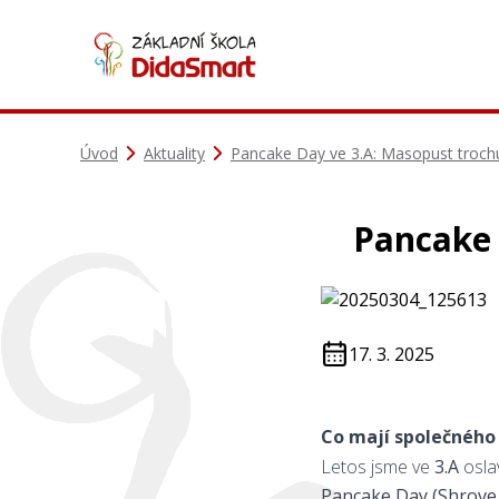
Úvod
Aktuality
Pancake Day ve 3.A: Masopust trochu
Pancake 
17. 3. 2025
Co mají společného
Letos jsme ve
3.A
oslav
Pancake Day (Shrove