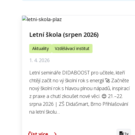
Letní škola (srpen 2026)
Aktuality
Vzdělávací institut
1. 4. 2026
Letní semináře DIDABOOST pro učitele, kteří
chtějí začít no vý školní rok s energií 🚀 Začněte
nový školní rok s hlavou plnou nápadů, inspirací
z praxe a chutí zkoušet nové věci. 😊 21.–22.
srpna 2026 | ZŠ DidaSmart, Brno Přihlašování
na letní školu…
Číst více
3x