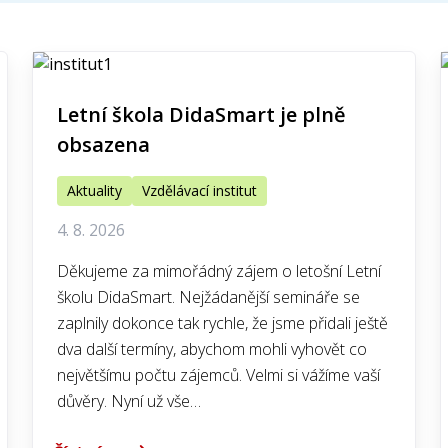
Letní škola DidaSmart je plně
obsazena
Aktuality
Vzdělávací institut
4. 8. 2026
Děkujeme za mimořádný zájem o letošní Letní
školu DidaSmart. Nejžádanější semináře se
zaplnily dokonce tak rychle, že jsme přidali ještě
dva další termíny, abychom mohli vyhovět co
největšímu počtu zájemců. Velmi si vážíme vaší
důvěry. Nyní už vše…