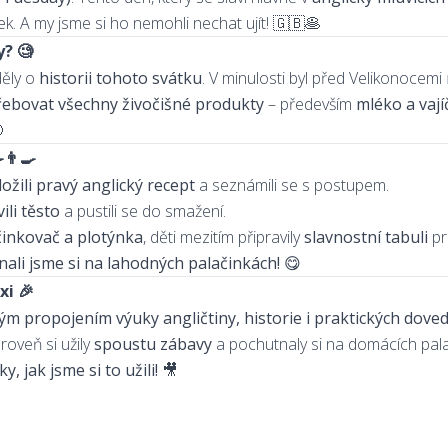
nek. A my jsme si ho nemohli nechat ujít! 🇬🇧🥞
y? 🧐
děly o
historii tohoto svátku
. V minulosti byl před Velikonocemi
řebovat všechny živočišné produkty
– především
mléko a vají

👨‍🍳
ložili pravý anglický recept
a seznámili se s postupem.
ili těsto
a pustili se do smažení.
činkovač a plotýnka
, děti mezitím připravily
slavnostní tabuli
pr
ali jsme si na lahodných palačinkách! 😋
xi 🎉
ým propojením výuky angličtiny, historie i praktických dove
ároveň si užily
spoustu zábavy
a pochutnaly si na domácích pala
y, jak jsme si to užili!
🎥