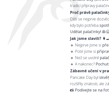
tradicí přípravy palači
Proč právě palačink
Děti se nejprve dozvě
kdy bylo potřeba
spot
Udělat palačinky! 🥞
Jak jsme slavili? 👩‍
🔹 Nejprve jsme si
pře
🔹 Poté jsme si
připrav
🔹 Než se uvolnil
pala
🔹 A nakonec?
Pochutn
Zábavné učení v pra
Pancake Day byl
skvěl
rozšířily znalosti, ale z
📸
Podívejte se na fotk