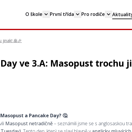
O škole
První třída
Pro rodiče
Aktualit
 jinak! 🥞🎉
Day ve 3.A: Masopust trochu ji
 Masopust a Pancake Day? 🤔
ili
Masopust netradičně
– seznámili jsme se s anglosaskou tr
 Tuesday)
. Tento den, který se slaví hlavně v
anglicky mluvícíc