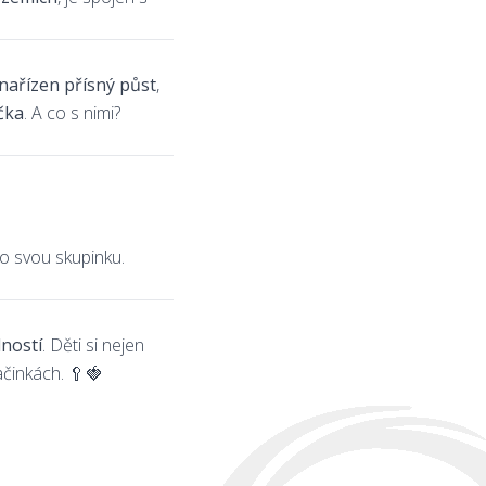
nařízen přísný půst
,
čka
. A co s nimi?
o svou skupinku.
dností
. Děti si nejen
činkách. 🥄🍓