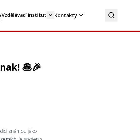
Vzdělávací institut
y
Kontakty
nak! 🥞🎉
adicí známou jako
h zemích
, je spojen s