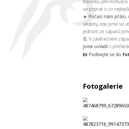
tréninků, plní motivace
se poprat o co nejlepší
☀️
Počasí nám přálo, 
skupiny, kde jsme se ut
jednom ze zápasů jsme
💪 V závěrečném zápase
jsme ovládli
s přehlede
📸 Podívejte se do
fo
Fotogalerie