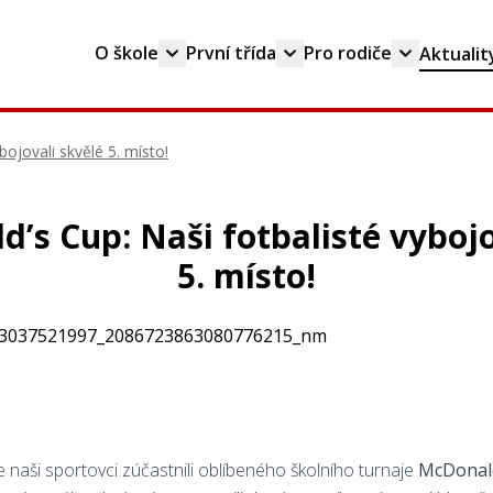
O škole
První třída
Pro rodiče
Aktualit
ojovali skvělé 5. místo!
’s Cup: Naši fotbalisté vybojo
5. místo!
 naši sportovci zúčastnili oblíbeného školního turnaje
McDonal