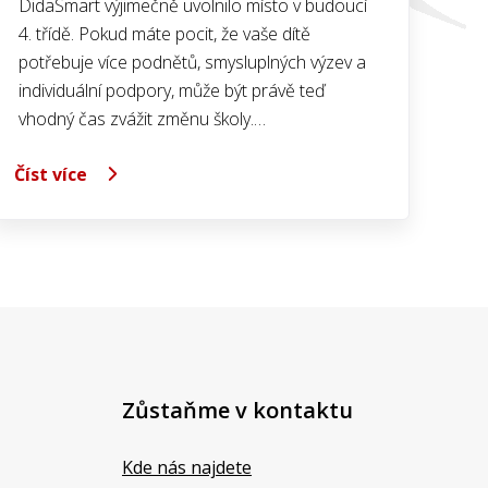
DidaSmart výjimečně uvolnilo místo v budoucí
4. třídě. Pokud máte pocit, že vaše dítě
potřebuje více podnětů, smysluplných výzev a
individuální podpory, může být právě teď
vhodný čas zvážit změnu školy.…
Číst více
Zůstaňme v kontaktu
Kde nás najdete