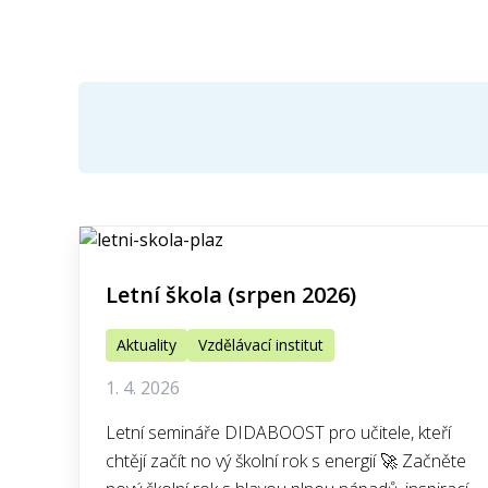
Letní škola (srpen 2026)
Aktuality
Vzdělávací institut
1. 4. 2026
Letní semináře DIDABOOST pro učitele, kteří
chtějí začít no vý školní rok s energií 🚀 Začněte