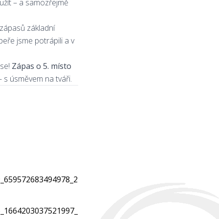
ě užít – a samozřejmě
 zápasů základní
peře jsme potrápili a v
 se!
Zápas o 5. místo
 – s úsměvem na tváři.