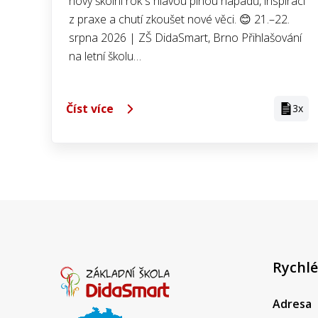
nový školní rok s hlavou plnou nápadů, inspirací
z praxe a chutí zkoušet nové věci. 😊 21.–22.
srpna 2026 | ZŠ DidaSmart, Brno Přihlašování
na letní školu…
Číst více
3x
Rychlé
Adresa