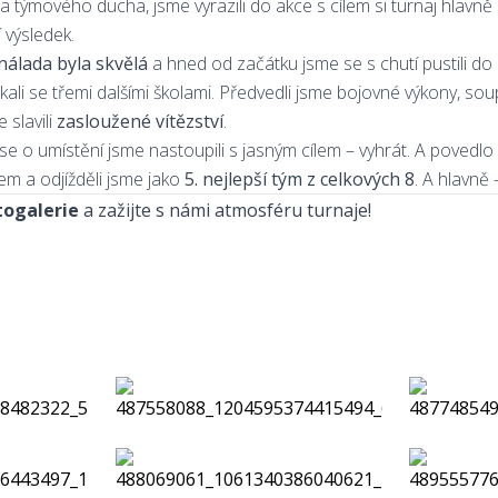
 a týmového ducha, jsme vyrazili do akce s cílem si turnaj hlavn
 výsledek.
nálada byla skvělá
a hned od začátku jsme se s chutí pustili do
kali se třemi dalšími školami. Předvedli jsme bojovné výkony, sou
 slavili
zasloužené vítězství
.
 o umístění jsme nastoupili s jasným cílem – vyhrát. A povedlo
m a odjížděli jsme jako
5. nejlepší tým z celkových 8
. A hlavně
togalerie
a zažijte s námi atmosféru turnaje!