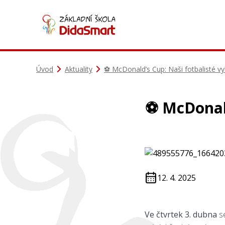
Úvod
Aktuality
⚽ McDonald’s Cup: Naši fotbalisté vyb
⚽ McDonald
12. 4. 2025
Ve čtvrtek 3. dubna
se