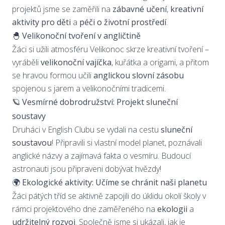
projektů jsme se zaměřili na
zábavné učení
,
kreativní
aktivity pro děti
a
péči o životní prostředí
.
🐣 Velikonoční tvoření v angličtině
Žáci si užili atmosféru Velikonoc skrze kreativní tvoření –
vyráběli
velikonoční vajíčka
, kuřátka a origami, a přitom
se hravou formou učili
anglickou slovní zásobu
spojenou s jarem a velikonočními tradicemi.
🪐 Vesmírné dobrodružství: Projekt sluneční
soustavy
Druháci v English Clubu se vydali na cestu
sluneční
soustavou
! Připravili si vlastní model planet, poznávali
anglické názvy a zajímavá fakta o vesmíru. Budoucí
astronauti jsou připraveni dobývat hvězdy!
🌍 Ekologické aktivity: Učíme se chránit naši planetu
Žáci pátých tříd se aktivně zapojili do úklidu okolí školy v
rámci projektového dne zaměřeného na
ekologii
a
udržitelný rozvoj
. Společně jsme si ukázali, jak je