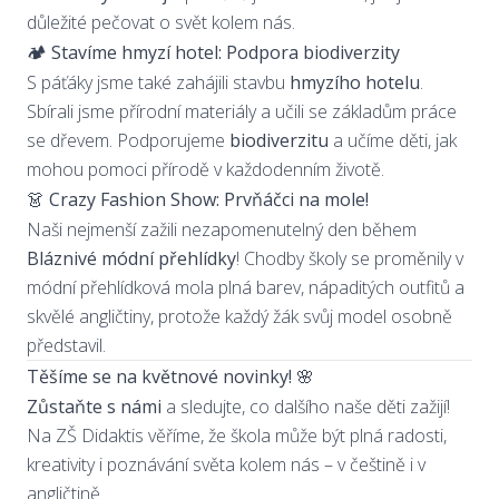
důležité pečovat o svět kolem nás.
🏕️ Stavíme hmyzí hotel: Podpora biodiverzity
S páťáky jsme také zahájili stavbu
hmyzího hotelu
.
Sbírali jsme přírodní materiály a učili se základům práce
se dřevem. Podporujeme
biodiverzitu
a učíme děti, jak
mohou pomoci přírodě v každodenním životě.
👗 Crazy Fashion Show: Prvňáčci na mole!
Naši nejmenší zažili nezapomenutelný den během
Bláznivé módní přehlídky
! Chodby školy se proměnily v
módní přehlídková mola plná barev, nápaditých outfitů a
skvělé angličtiny, protože každý žák svůj model osobně
představil.
Těšíme se na květnové novinky! 🌸
Zůstaňte s námi
a sledujte, co dalšího naše děti zažijí!
Na ZŠ Didaktis věříme, že škola může být plná radosti,
kreativity i poznávání světa kolem nás – v češtině i v
angličtině.