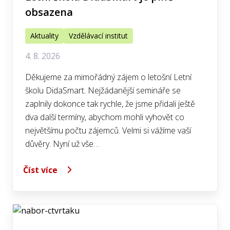
obsazena
Aktuality
Vzdělávací institut
4. 8. 2026
Děkujeme za mimořádný zájem o letošní Letní
školu DidaSmart. Nejžádanější semináře se
zaplnily dokonce tak rychle, že jsme přidali ještě
dva další termíny, abychom mohli vyhovět co
největšímu počtu zájemců. Velmi si vážíme vaší
důvěry. Nyní už vše…
Číst více