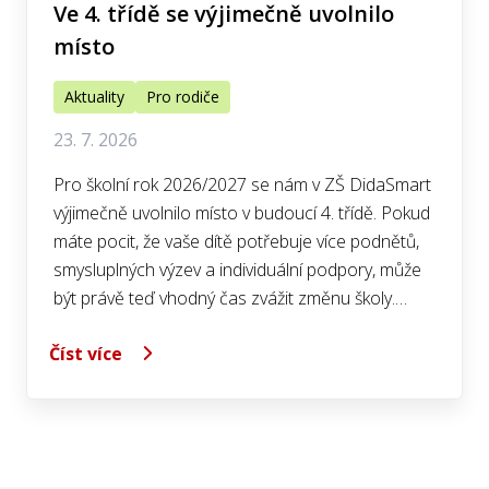
Ve 4. třídě se výjimečně uvolnilo
místo
Aktuality
Pro rodiče
23. 7. 2026
Pro školní rok 2026/2027 se nám v ZŠ DidaSmart
výjimečně uvolnilo místo v budoucí 4. třídě. Pokud
máte pocit, že vaše dítě potřebuje více podnětů,
smysluplných výzev a individuální podpory, může
být právě teď vhodný čas zvážit změnu školy.…
Číst více