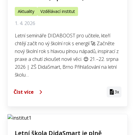
Aktuality
Vzdělávací institut
1. 4. 2026
Letní semináře DIDABOOST pro učitele, kteří
chtějí začít no vý školní rok s energií 🚀 Začněte
nový školní rok s hlavou plnou nápadů, inspirací z
praxe a chutí zkoušet nové věci. 😊 21.–22. srpna
2026 | ZŠ DidaSmart, Brno Přihlašování na letní
školu…
Číst více
3x
Letní škola DidaSmart je plně