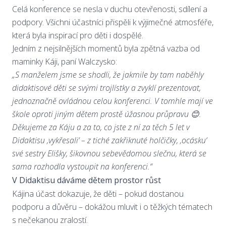
Celá konference se nesla v duchu otevřenosti, sdílení a
podpory. Všichni účastníci přispěli k výjimečné atmosféře,
která byla inspirací pro děti i dospělé.
Jedním z nejsilnějších momentů byla zpětná vazba od
maminky Káji, paní Walczysko:
„S manželem jsme se shodli, že jakmile by tam naběhly
didaktisové děti se svými trojlístky a zvyklí prezentovat,
jednoznačně ovládnou celou konferenci. V tomhle mají ve
škole oproti jiným dětem prostě úžasnou průpravu 😊.
Děkujeme za Káju a za to, co jste z ní za těch 5 let v
Didaktisu ‚vykřesali‘ – z tiché zakřiknuté holčičky, ‚ocásku‘
své sestry Elišky, šikovnou sebevědomou slečnu, která se
sama rozhodla vystoupit na konferenci.“
V Didaktisu dáváme dětem prostor růst
Kájina účast dokazuje, že děti – pokud dostanou
podporu a důvěru – dokážou mluvit i o těžkých tématech
s nečekanou zralostí.