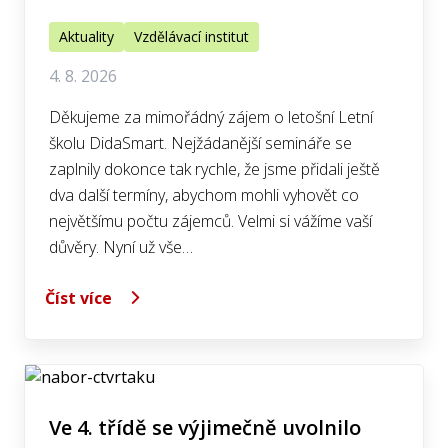
Aktuality
Vzdělávací institut
4. 8. 2026
Děkujeme za mimořádný zájem o letošní Letní
školu DidaSmart. Nejžádanější semináře se
zaplnily dokonce tak rychle, že jsme přidali ještě
dva další termíny, abychom mohli vyhovět co
největšímu počtu zájemců. Velmi si vážíme vaší
důvěry. Nyní už vše…
Číst více
Ve 4. třídě se výjimečně uvolnilo