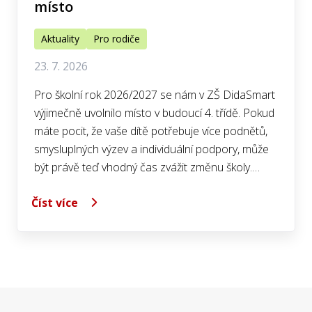
místo
Aktuality
Pro rodiče
23. 7. 2026
Pro školní rok 2026/2027 se nám v ZŠ DidaSmart
výjimečně uvolnilo místo v budoucí 4. třídě. Pokud
máte pocit, že vaše dítě potřebuje více podnětů,
smysluplných výzev a individuální podpory, může
být právě teď vhodný čas zvážit změnu školy.…
Číst více