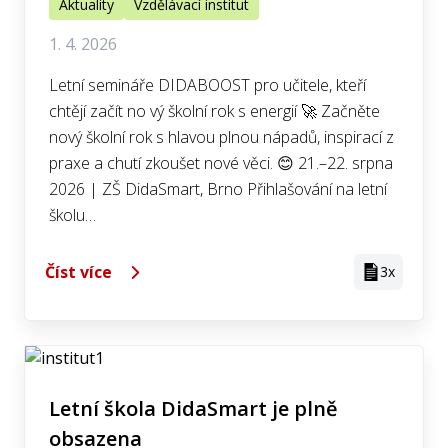
Aktuality
Vzdělávací institut
1. 4. 2026
Letní semináře DIDABOOST pro učitele, kteří
chtějí začít no vý školní rok s energií 🚀 Začněte
nový školní rok s hlavou plnou nápadů, inspirací z
praxe a chutí zkoušet nové věci. 😊 21.–22. srpna
2026 | ZŠ DidaSmart, Brno Přihlašování na letní
školu…
Číst více
3x
Letní škola DidaSmart je plně
obsazena