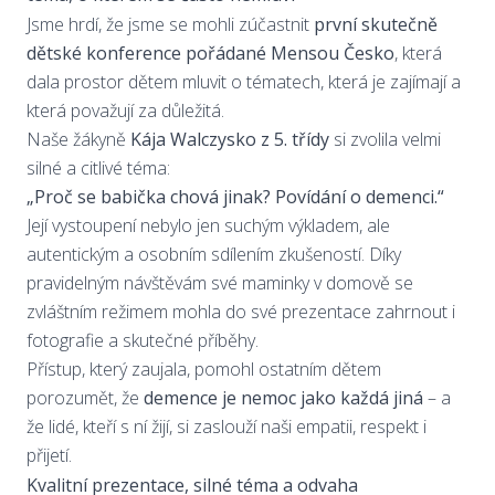
Jsme hrdí, že jsme se mohli zúčastnit
první skutečně
dětské konference pořádané Mensou Česko
, která
dala prostor dětem mluvit o tématech, která je zajímají a
která považují za důležitá.
Naše žákyně
Kája Walczysko z 5. třídy
si zvolila velmi
silné a citlivé téma:
„Proč se babička chová jinak? Povídání o demenci.“
Její vystoupení nebylo jen suchým výkladem, ale
autentickým a osobním sdílením zkušeností. Díky
pravidelným návštěvám své maminky v domově se
zvláštním režimem mohla do své prezentace zahrnout i
fotografie a skutečné příběhy.
Přístup, který zaujala, pomohl ostatním dětem
porozumět, že
demence je nemoc jako každá jiná
– a
že lidé, kteří s ní žijí, si zaslouží naši empatii, respekt i
přijetí.
Kvalitní prezentace, silné téma a odvaha