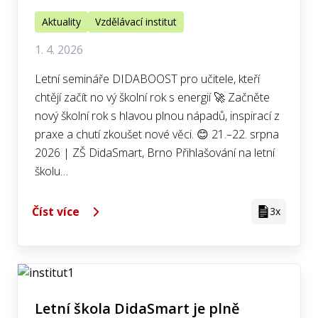
Aktuality
Vzdělávací institut
1. 4. 2026
Letní semináře DIDABOOST pro učitele, kteří
chtějí začít no vý školní rok s energií 🚀 Začněte
nový školní rok s hlavou plnou nápadů, inspirací z
praxe a chutí zkoušet nové věci. 😊 21.–22. srpna
2026 | ZŠ DidaSmart, Brno Přihlašování na letní
školu…
Číst více
3x
Letní škola DidaSmart je plně