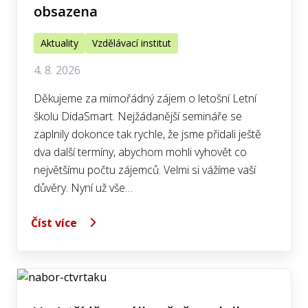
obsazena
Aktuality
Vzdělávací institut
4. 8. 2026
Děkujeme za mimořádný zájem o letošní Letní
školu DidaSmart. Nejžádanější semináře se
zaplnily dokonce tak rychle, že jsme přidali ještě
dva další termíny, abychom mohli vyhovět co
největšímu počtu zájemců. Velmi si vážíme vaší
důvěry. Nyní už vše…
Číst více