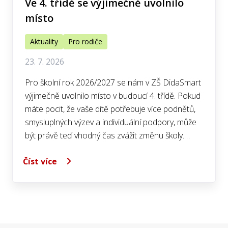
Ve 4. třídě se výjimečně uvolnilo
místo
Aktuality
Pro rodiče
23. 7. 2026
Pro školní rok 2026/2027 se nám v ZŠ DidaSmart
výjimečně uvolnilo místo v budoucí 4. třídě. Pokud
máte pocit, že vaše dítě potřebuje více podnětů,
smysluplných výzev a individuální podpory, může
být právě teď vhodný čas zvážit změnu školy.…
Číst více