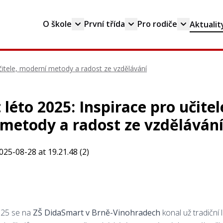
O škole
První třída
Pro rodiče
Aktualit
čitele, moderní metody a radost ze vzdělávání
léto 2025: Inspirace pro učite
metody a radost ze vzděláván
2025 se na
ZŠ DidaSmart v Brně-Vinohradech
konal už tradiční 