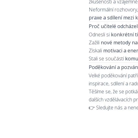
zkušenosti a vzájemně 
Neformální rozhovory, 
praxe a sdílení mezi 
Proč učitelé odcházel
Odnesli si
konkrétní t
Zažili
nové metody na 
Získali
motivaci a ener
Stali se součástí
komun
Poděkování a pozvá
Velké poděkování patří
inspirace, sdílení a rad
Těšíme se, že se potká
dalších vzdělávacích p
👉 Sledujte nás a nenec