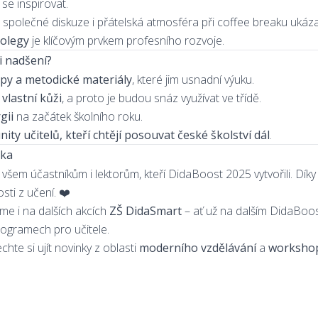
se inspirovat.
společné diskuze i přátelská atmosféra při coffee breaku ukáza
kolegy
je klíčovým prvkem profesního rozvoje.
i nadšení?
ipy a metodické materiály
, které jim usnadní výuku.
vlastní kůži
, a proto je budou snáz využívat ve třídě.
gii
na začátek školního roku.
ity učitelů, kteří chtějí posouvat české školství dál
.
nka
 všem účastníkům i lektorům, kteří DidaBoost 2025 vytvořili. Díky
osti z učení. ❤️
me i na dalších akcích
ZŠ DidaSmart
– ať už na dalším DidaBoos
rogramech pro učitele.
hte si ujít novinky z oblasti
moderního vzdělávání
a
worksho