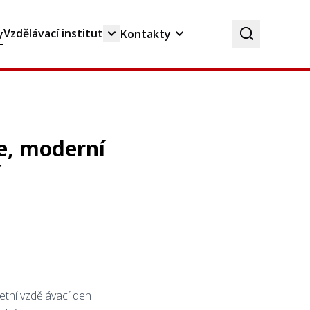
Vzdělávací institut
y
Kontakty
le, moderní
í
letní vzdělávací den