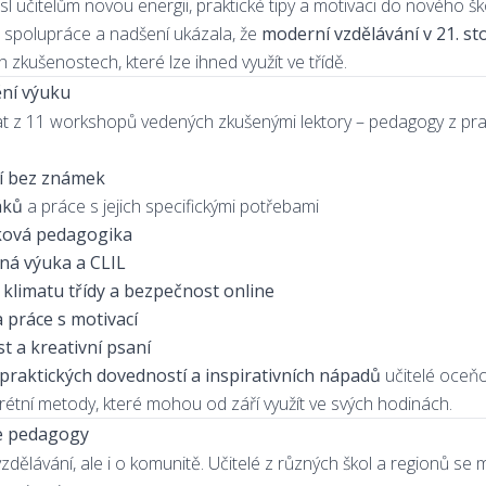
nesl učitelům novou energii, praktické tipy a motivaci do nového šk
, spolupráce a nadšení ukázala, že
moderní vzdělávání v 21. sto
h zkušenostech, které lze ihned využít ve třídě.
ní výuku
brat z 11 workshopů vedených zkušenými lektory – pedagogy z p
í bez známek
áků
a práce s jejich specifickými potřebami
itková pedagogika
ná výuka a CLIL
 klimatu třídy a bezpečnost online
 práce s motivací
 a kreativní psaní
praktických dovedností a inspirativních nápadů
učitelé oceňo
étní metody, které mohou od září využít ve svých hodinách.
je pedagogy
dělávání, ale i o komunitě. Učitelé z různých škol a regionů se mo