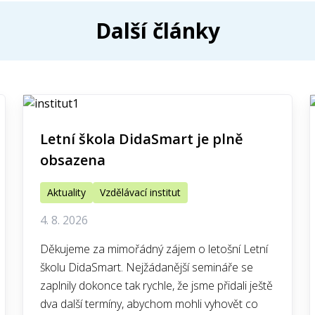
Další články
Letní škola DidaSmart je plně
obsazena
Aktuality
Vzdělávací institut
4. 8. 2026
Děkujeme za mimořádný zájem o letošní Letní
školu DidaSmart. Nejžádanější semináře se
zaplnily dokonce tak rychle, že jsme přidali ještě
dva další termíny, abychom mohli vyhovět co