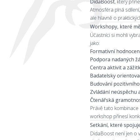
DidaBoost
, který při
Atmosféra plná sdílení
ale hlavně o praktickýc
Workshopy, které mě
Účastníci si mohli vy
jako:
Formativní hodnocen
Podpora nadaných ž
Centra aktivit a záž
Badatelsky orientova
Budování pozitivního
Zvládání neúspěchu a
Čtenářská gramotnost
Právě tato kombinace
workshop přinesl konkr
Setkání, které spoju
DidaBoost není jen o vz