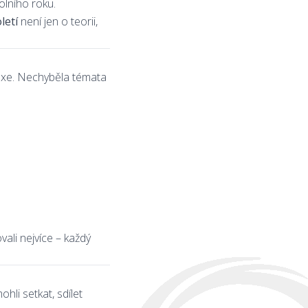
olního roku.
letí
není jen o teorii,
raxe. Nechyběla témata
vali nejvíce – každý
hli setkat, sdílet