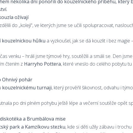
ěhem několika dní ponořili do kouzelnického příběhu, který by
ví.
ouzla ožívají
lili do „kolejí“, ve kterých jsme se učili spolupracovat, naslou
í kouzelnickou hůlku
a vyzkoušel, jak se dá kouzlit i bez magie 
čas venku – hráli jsme týmové hry, soutěžili a smáli se. Den jsme
ím čtením z
Harryho Pottera
, které vneslo do celého pobytu t
 o Ohnivý pohár
mu
kouzelnickému turnaji
, který prověřil šikovnost, odvahu i t
nala po dni plném pohybu ještě lépe a večerní soutěže opět spoj
t, diskotéka a Brumbálova mise
tský park a Kamzíkovu stezku
, kde si děti užily zábavu i troch