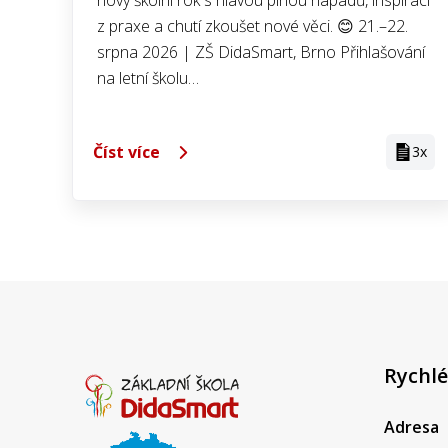
nový školní rok s hlavou plnou nápadů, inspirací
z praxe a chutí zkoušet nové věci. 😊 21.–22.
srpna 2026 | ZŠ DidaSmart, Brno Přihlašování
na letní školu…
Číst více
3x
Rychlé
Adresa