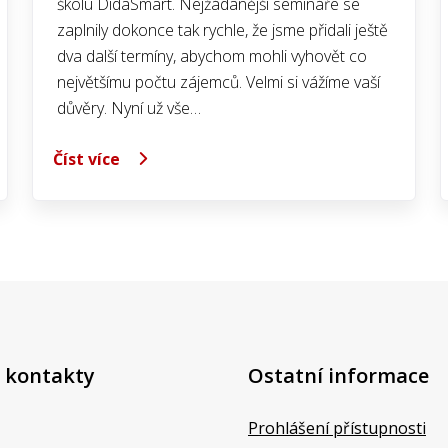
školu DidaSmart. Nejžádanější semináře se
zaplnily dokonce tak rychle, že jsme přidali ještě
dva další termíny, abychom mohli vyhovět co
největšímu počtu zájemců. Velmi si vážíme vaší
důvěry. Nyní už vše…
Číst více
 kontakty
Ostatní informace
Prohlášení přístupnosti