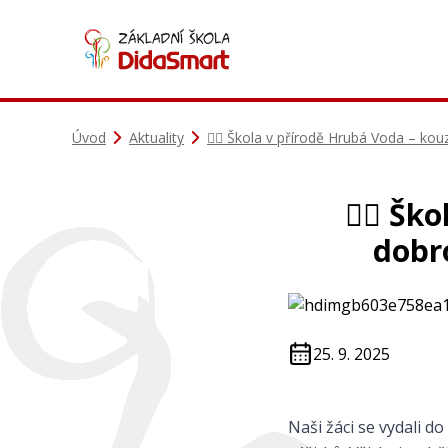
Úvod
Aktuality
🧙‍♀️ Škola v přírodě Hrubá Voda – k
🧙‍♀️ Š
dobr
25. 9. 2025
Naši žáci se vydali d