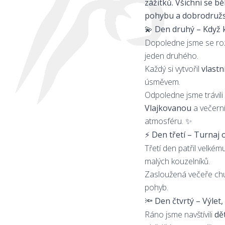
zážitků. Všichni se b
pohybu a dobrodružst
💫 Den druhý – Když k
Dopoledne jsme se rozdě
jeden druhého.
Každý si vytvořil
vlastn
úsměvem.
Odpoledne jsme trávili 
Vlajkovanou
a večern
atmosféru. ✨
⚡ Den třetí – Turnaj
Třetí den patřil velké
malých kouzelníků.
Zasloužená večeře chut
pohyb.
🔦 Den čtvrtý – Výle
Ráno jsme navštívili
dě