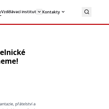
Vzdělávací institut
y
Kontakty
zelnické
neme!
ntazie, přátelství a