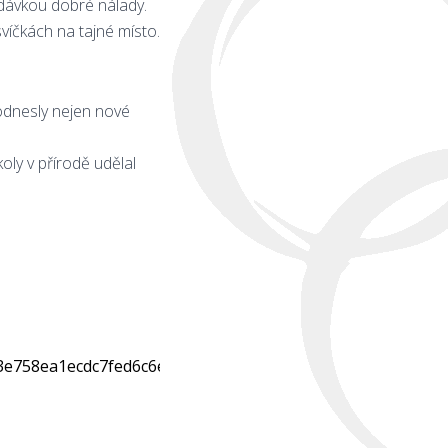
 dávkou dobré nálady.
svíčkách na tajné místo.
 odnesly nejen nové
oly v přírodě udělal