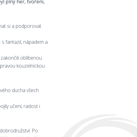
l plný her, tvoření,
chat si a podporovat
– s fantazií, nápadem a
 zakončili oblíbenou
u pravou kouzelnickou
ýmového ducha všech
ily učení, radost i
u dobrodružství. Po