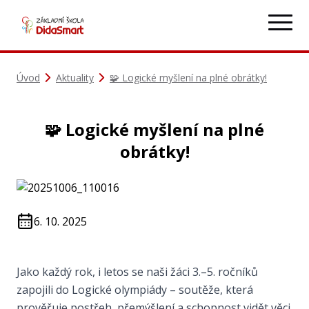
Úvod
Aktuality
🧩 Logické myšlení na plné obrátky!
🧩 Logické myšlení na plné
obrátky!
6. 10. 2025
Jako každý rok, i letos se naši žáci 3.–5. ročníků
zapojili do Logické olympiády – soutěže, která
prověřuje postřeh, přemýšlení a schopnost vidět věci