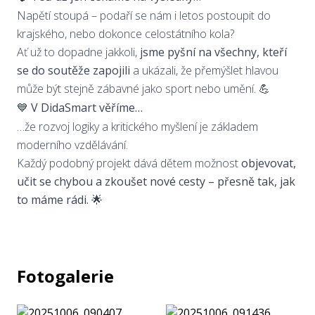
Napětí stoupá – podaří se nám i letos postoupit do
krajského, nebo dokonce celostátního kola?
Ať už to dopadne jakkoli,
jsme pyšní na všechny, kteří
se do soutěže zapojili
a ukázali, že přemýšlet hlavou
může být stejně zábavné jako sport nebo umění. 💪
💙 V DidaSmart věříme…
…že rozvoj logiky a kritického myšlení je základem
moderního vzdělávání.
Každý podobný projekt dává dětem možnost
objevovat,
učit se chybou a zkoušet nové cesty – přesně tak, jak
to máme rádi.
🌟
Fotogalerie