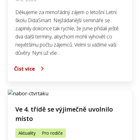
Děkujeme za mimořádný zájem o letošní Letní
školu DidaSmart. Nejžádanější semináře se
zaplnily dokonce tak rychle, že jsme přidali ještě
dva další termíny, abychom mohli vyhovět co
největšímu počtu zájemců. Velmi si vážíme vaší
důvěry. Nyní už vše…
Číst více
Ve 4. třídě se výjimečně uvolnilo
místo
Aktuality
Pro rodiče