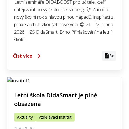
Letní semináře DIDABOOST pro učitele, kteří
chtějí začít no vý školní rok s energií 🚀 Začněte
nový školní rok s hlavou plnou nápadů, inspirací z
praxe a chutí zkoušet nové věci. 😊 21.–22. srpna
2026 | ZŠ DidaSmart, Brno Přihlašování na letní
školu…
Číst více
3x
Letní škola DidaSmart je plně
obsazena
Aktuality
Vzdělávací institut
4. 8. 2026