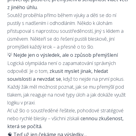
z jiného úhlu.
Soutěž proběhla přímo během výuky a děti se do ní
pustily s nadšením i odhodláním. Někdo k úlohám
přistupoval s naprostou soustředěností, jiný s klidem a
úsměvem. Někteří se do řešení pustili bleskově, jiní
promýšleli každý krok – a přesně o to šlo.
💡 Nejde jen o výsledek, ale o způsob přemýšlení
Logická olympiáda není o zapamatování správných
odpovědí. Je o tom,
zkusit myslet jinak, hledat
souvislosti a nevzdat se
, když to nejde na první pokus.
Každý žák měl možnost poznat, jak se mu přemýšlí pod
tlakem, jak reaguje na nové typy úloh a jak dokáže využít
logiku v praxi.
Ať už šlo o soustředěné řešitele, pohodové stratégové
nebo rychlé blesky – všichni získali
cennou zkušenost,
která se počítá.
🧠 Teď už jen čekáme na výsledky…