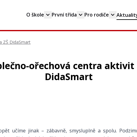
O škole
První třída
Pro rodiče
Aktualit
na ZŠ DidaSmart
blečno-ořechová centra aktivit
DidaSmart
pět učíme jinak – zábavně, smysluplně a spolu. Podzim