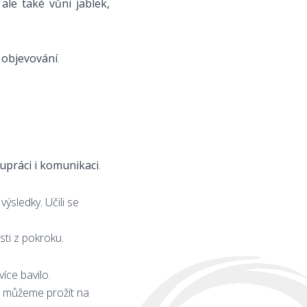
ale také vůni jablek,
 objevování
.
lupráci i komunikaci
.
výsledky. Učili se
sti z pokroku.
íce bavilo.
ho můžeme prožít na