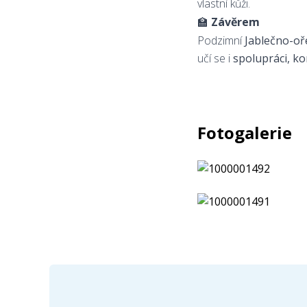
vlastní kůži.
🏫
Závěrem
Podzimní
Jablečno-oř
učí se i
spolupráci, k
Fotogalerie