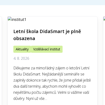
Letní škola DidaSmart je plně
obsazena
Aktuality
Vzdělávací institut
4. 8. 2026
Děkujeme za mimořádný zájem o letošní Letní
školu DidaSmart. Nejžádanější semináře se
zaplnily dokonce tak rychle, že jsme přidali ještě
dva další termíny, abychom mohli vyhovět co
největšímu počtu zájemců. Velmi si vážíme vaší
důvěry. Nyní už vše…