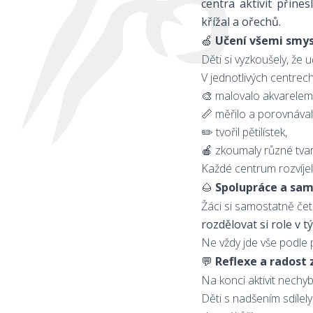
centra aktivit přine
křížal a ořechů.
🍏
Učení všemi smys
Děti si vyzkoušely, že 
V jednotlivých centrech 
🎨 malovalo akvarelem
📏 měřilo a porovnával
✏️ tvořil pětilístek,
🍎 zkoumaly různé tvary
Každé centrum rozvíjel
🌰
Spolupráce a sam
Žáci si samostatně četli
rozdělovat si role v 
Ne vždy jde vše podle p
💬
Reflexe a radost 
Na konci aktivit nechyb
Děti s nadšením sdílely