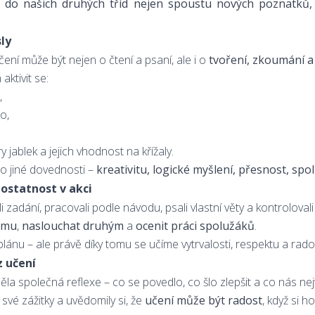
sl do našich druhých tříd nejen spoustu nových poznatků, 
ly
učení může být nejen o čtení a psaní, ale i o
tvoření, zkoumání a
aktivit se:
,
o,
 jablek a jejich vhodnost na křížaly.
o jiné dovednosti –
kreativitu, logické myšlení, přesnost, spo
ostatnost v akci
 zadání, pracovali podle návodu, psali vlastní věty a kontrolovali 
týmu
,
naslouchat druhým
a
ocenit práci spolužáků
.
lánu – ale právě díky tomu se učíme vytrvalosti, respektu a rado
z učení
ěla společná reflexe – co se povedlo, co šlo zlepšit a co nás nejv
 své zážitky a uvědomily si, že
učení může být radost
, když si 