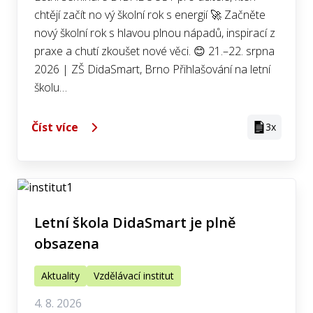
chtějí začít no vý školní rok s energií 🚀 Začněte
nový školní rok s hlavou plnou nápadů, inspirací z
praxe a chutí zkoušet nové věci. 😊 21.–22. srpna
2026 | ZŠ DidaSmart, Brno Přihlašování na letní
školu…
Číst více
3x
Letní škola DidaSmart je plně
obsazena
Aktuality
Vzdělávací institut
4. 8. 2026