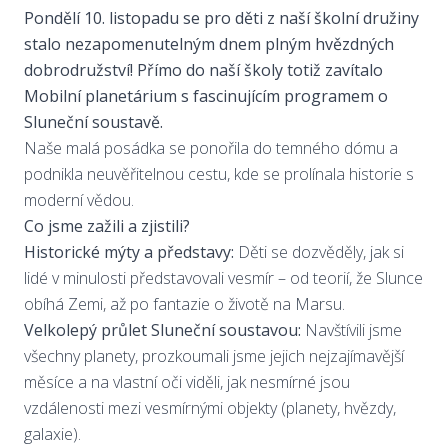
Pondělí 10. listopadu se pro děti z naší školní družiny
stalo nezapomenutelným dnem plným hvězdných
dobrodružství! Přímo do naší školy totiž zavítalo
Mobilní planetárium s fascinujícím programem o
Sluneční soustavě.
Naše malá posádka se ponořila do temného dómu a
podnikla neuvěřitelnou cestu, kde se prolínala historie s
moderní vědou.
Co jsme zažili a zjistili?
Historické mýty a představy:
Děti se dozvěděly, jak si
lidé v minulosti představovali vesmír – od teorií, že Slunce
obíhá Zemi, až po fantazie o životě na Marsu.
Velkolepý průlet Sluneční soustavou:
Navštívili jsme
všechny planety, prozkoumali jsme jejich nejzajímavější
měsíce a na vlastní oči viděli, jak nesmírné jsou
vzdálenosti mezi vesmírnými objekty (planety, hvězdy,
galaxie).