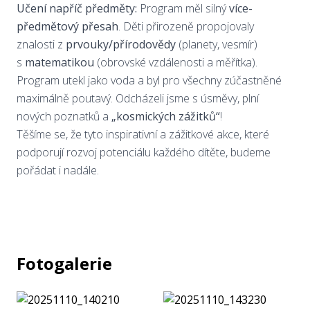
Učení napříč předměty:
Program měl silný
více-
předmětový přesah
. Děti přirozeně propojovaly
znalosti z
prvouky/přírodovědy
(planety, vesmír)
s
matematikou
(obrovské vzdálenosti a měřítka).
Program utekl jako voda a byl pro všechny zúčastněné
maximálně poutavý. Odcházeli jsme s úsměvy, plní
nových poznatků a
„kosmických zážitků“
!
Těšíme se, že tyto inspirativní a zážitkové akce, které
podporují rozvoj potenciálu každého dítěte, budeme
pořádat i nadále.
Fotogalerie