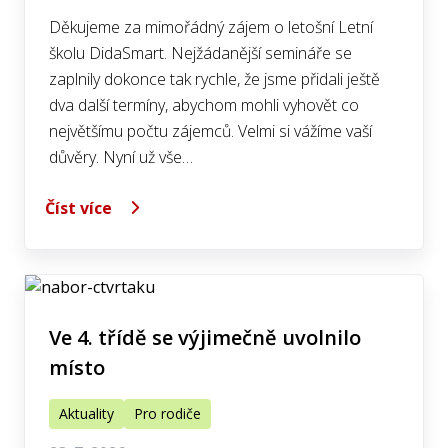
Děkujeme za mimořádný zájem o letošní Letní
školu DidaSmart. Nejžádanější semináře se
zaplnily dokonce tak rychle, že jsme přidali ještě
dva další termíny, abychom mohli vyhovět co
největšímu počtu zájemců. Velmi si vážíme vaší
důvěry. Nyní už vše…
Číst více
Ve 4. třídě se výjimečně uvolnilo
místo
Aktuality
Pro rodiče