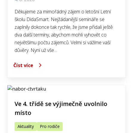
Děkujeme za mimořádný zájem o letošní Letní
školu DidaSmart. Nejžádanější semináře se
zaplnily dokonce tak rychle, že jsme přidali ještě
dva další termíny, abychom mohli vyhovět co
největšímu počtu zájemců. Velmi si vážíme vaší
důvěry. Nyní už vše…
Číst více
Ve 4. třídě se výjimečně uvolnilo
místo
Aktuality
Pro rodiče