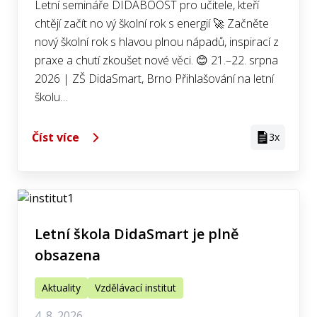
Letní semináře DIDABOOST pro učitele, kteří
chtějí začít no vý školní rok s energií 🚀 Začněte
nový školní rok s hlavou plnou nápadů, inspirací z
praxe a chutí zkoušet nové věci. 😊 21.–22. srpna
2026 | ZŠ DidaSmart, Brno Přihlašování na letní
školu…
Číst více
3x
Letní škola DidaSmart je plně
obsazena
Aktuality
Vzdělávací institut
4. 8. 2026