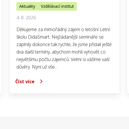
Aktuality
Vzdělávací institut
4. 8. 2026
Děkujeme za mimořádný zájem o letošní Letní
školu DidaSmart. Nejžádanější semináře se
zaplnily dokonce tak rychle, že jsme přidali ještě
dva další termíny, abychom mohli vyhovět co
největšímu počtu zájemců. Velmi si vážíme vaší
důvěry. Nyní už vše…
Číst více