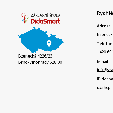
Rychlé
Adresa
Bzeneck
Telefon
+420 60
Bzenecká 4226/23
E-mail
Brno-Vinohrady 628 00
info@zs
ID dato
izczhcp