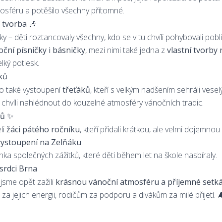
osféru a potěšilo všechny přítomné.
í tvorba 🎶
 – děti roztancovaly všechny, kdo se v tu chvíli pohybovali poblí
ční písničky i básničky
, mezi nimi také jedna z
vlastní tvorby
velký potlesk.
ků
o také vystoupení
třeťáků
, kteří s velkým nadšením sehráli vese
chvíli nahlédnout do kouzelné atmosféry vánočních tradic.
ků ✨
li
žáci pátého ročníku
, kteří přidali krátkou, ale velmi dojemn
 vystoupení na Zelňáku
.
ka společných zážitků, které děti během let na škole nasbíraly.
srdci Brna
 jsme opět zažili
krásnou vánoční atmosféru a příjemné setká
 jejich energii, rodičům za podporu a divákům za milé přijetí. 