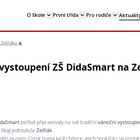
O škole
První třída
Pro rodiče
Aktualit
 Zelňáku 🎄
vystoupení ZŠ DidaSmart na Z
idaSmart
pečlivě připravovaly na své tradiční
vánoční vystoupen
říkají jednoduše
Zelňák
.
dětí muselo zůstat doma kvůli chřipce, jejich spolužáci se postar