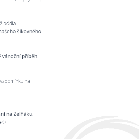
ž pódia.
 našeho šikovného
lý
vánoční příběh
.
ou vzpomínku na
ní na Zelňáku
.
🎄✨