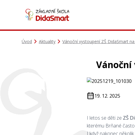
Úvod
Aktuality
Vánoční vystoupení ZŠ DidaSmart na
Vánoční 
19. 12. 2025
I letos se děti ze
ZŠ D
kterému Brňané často 
I když nakonec několik 