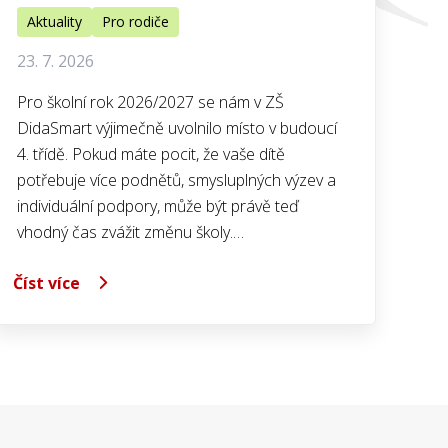
Aktuality
Pro rodiče
23. 7. 2026
Pro školní rok 2026/2027 se nám v ZŠ
DidaSmart výjimečně uvolnilo místo v budoucí
4. třídě. Pokud máte pocit, že vaše dítě
potřebuje více podnětů, smysluplných výzev a
individuální podpory, může být právě teď
vhodný čas zvážit změnu školy.…
Číst více