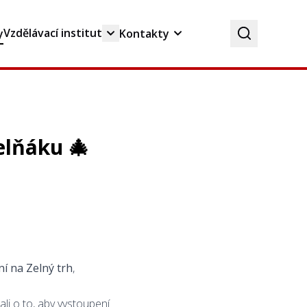
Vzdělávací institut
y
Kontakty
elňáku 🎄
í na Zelný trh
,
ali o to, aby vystoupení