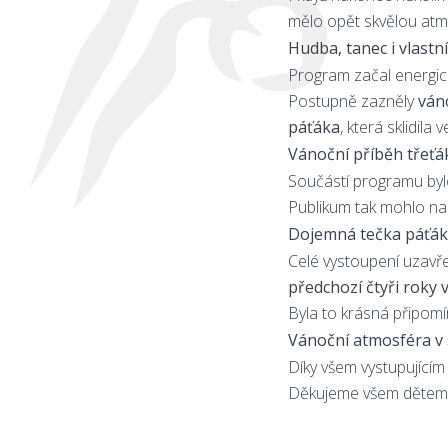
mělo opět skvělou atm
Hudba, tanec i vlastn
Program začal energicky
Postupně zazněly
váno
páťáka
, která sklidila 
Vánoční příběh třeťá
Součástí programu byl
Publikum tak mohlo na 
Dojemná tečka páťá
Celé vystoupení uzavře
předchozí čtyři roky
Byla to krásná připomín
Vánoční atmosféra v 
Díky všem vystupujícím
Děkujeme všem dětem za