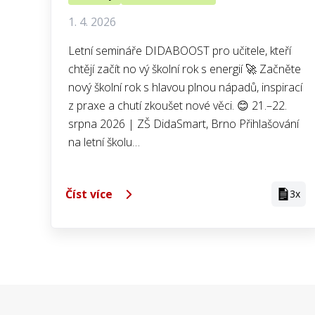
1. 4. 2026
Letní semináře DIDABOOST pro učitele, kteří
chtějí začít no vý školní rok s energií 🚀 Začněte
nový školní rok s hlavou plnou nápadů, inspirací
z praxe a chutí zkoušet nové věci. 😊 21.–22.
srpna 2026 | ZŠ DidaSmart, Brno Přihlašování
na letní školu…
Číst více
3x