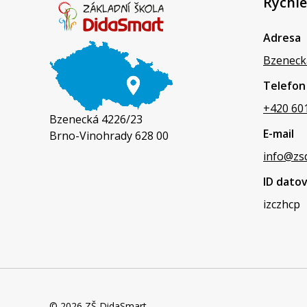
Rychlé
Adresa
Bzeneck
Telefon
+420 60
Bzenecká 4226/23
E-mail
Brno-Vinohrady 628 00
info@zs
ID dato
izczhcp
© 2026 ZŠ DidaSmart