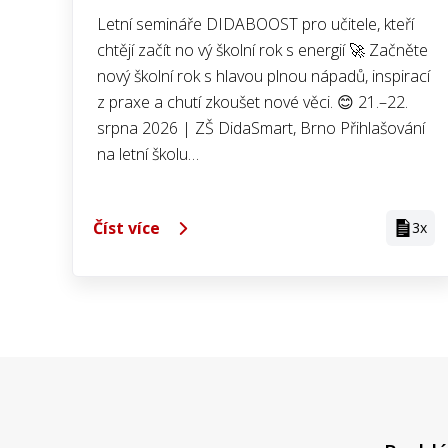
Letní semináře DIDABOOST pro učitele, kteří
chtějí začít no vý školní rok s energií 🚀 Začněte
nový školní rok s hlavou plnou nápadů, inspirací
z praxe a chutí zkoušet nové věci. 😊 21.–22.
srpna 2026 | ZŠ DidaSmart, Brno Přihlašování
na letní školu…
Číst více
3x