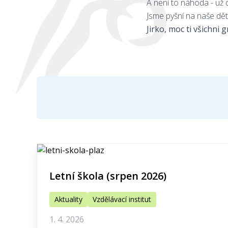
A není to náhoda - už
Jsme pyšní na naše dět
Jirko, moc ti všichn
Letní škola (srpen 2026)
Aktuality
Vzdělávací institut
1. 4. 2026