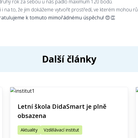
 druhý rok za sebou u nás padlo maximum 120 bodů.
i i na to, že jim dokážeme vytvořit prostředí, ve kterém mohou 
i gratulujeme k tomuto mimořádnému úspěchu! 😍👏
Další články
Letní škola DidaSmart je plně
obsazena
Aktuality
Vzdělávací institut