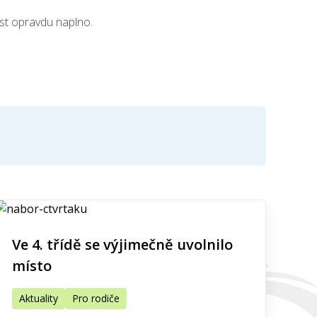
růst opravdu naplno.
Ve 4. třídě se výjimečně uvolnilo
místo
Aktuality
Pro rodiče