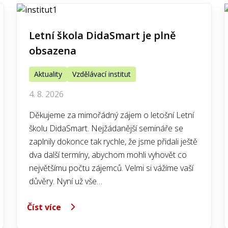
Letní škola DidaSmart je plně
obsazena
Aktuality
Vzdělávací institut
4. 8. 2026
Děkujeme za mimořádný zájem o letošní Letní
školu DidaSmart. Nejžádanější semináře se
zaplnily dokonce tak rychle, že jsme přidali ještě
dva další termíny, abychom mohli vyhovět co
největšímu počtu zájemců. Velmi si vážíme vaší
důvěry. Nyní už vše…
Číst více