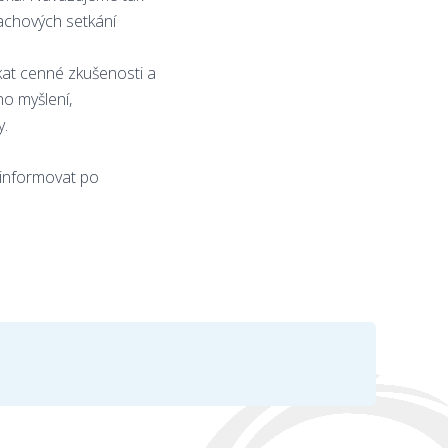
šachových setkání
kat cenné zkušenosti a
ho myšlení,
y.
 informovat po