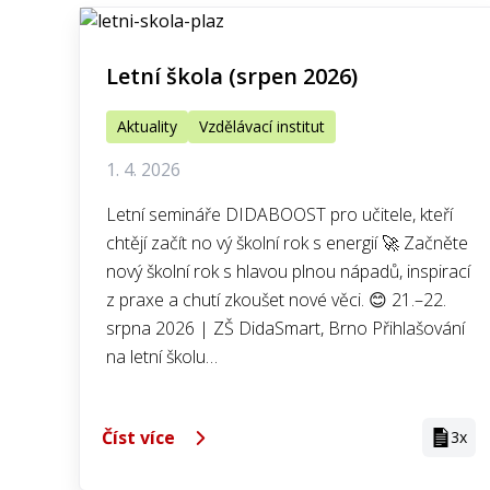
Letní škola (srpen 2026)
Aktuality
Vzdělávací institut
1. 4. 2026
Letní semináře DIDABOOST pro učitele, kteří
chtějí začít no vý školní rok s energií 🚀 Začněte
nový školní rok s hlavou plnou nápadů, inspirací
z praxe a chutí zkoušet nové věci. 😊 21.–22.
srpna 2026 | ZŠ DidaSmart, Brno Přihlašování
na letní školu…
Číst více
3x