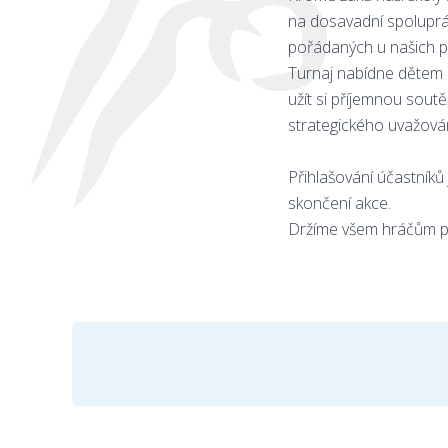
na dosavadní spoluprác
pořádaných u našich p
Turnaj nabídne dětem 
užít si příjemnou sout
strategického uvažován
Přihlašování účastníků
skončení akce.
Držíme všem hráčům pa