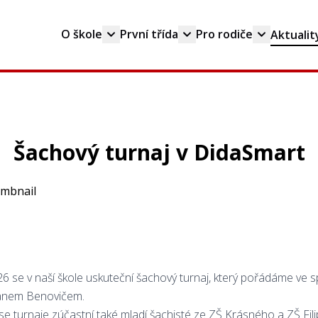
O škole
První třída
Pro rodiče
Aktualit
Šachový turnaj v DidaSmart
26 se v naší škole uskuteční šachový turnaj, který pořádáme ve s
anem Benovičem.
se turnaje zúčastní také mladí šachisté ze ZŠ Krásného a ZŠ Fil