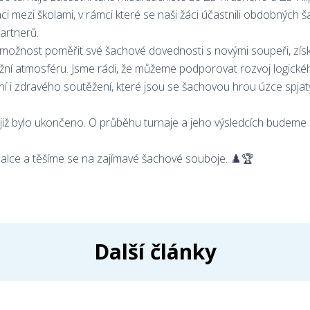
i mezi školami, v rámci které se naši žáci účastnili obdobných 
artnerů.
možnost poměřit své šachové dovednosti s novými soupeři, zís
ěžní atmosféru. Jsme rádi, že můžeme podporovat rozvoj logické
í i zdravého soutěžení, které jsou se šachovou hrou úzce spjat
 již bylo ukončeno. O průběhu turnaje a jeho výsledcích budeme
lce a těšíme se na zajímavé šachové souboje. ♟️🏆
Další články