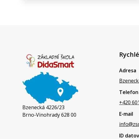
Rychlé
Adresa
Bzeneck
Telefon
+420 60
Bzenecká 4226/23
E-mail
Brno-Vinohrady 628 00
info@zs
ID dato