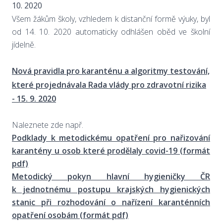
10. 2020
Všem žákům školy, vzhledem k distanční formě výuky, byl
od 14. 10. 2020 automaticky odhlášen oběd ve školní
jídelně.
Nová pravidla pro karanténu a algoritmy testování,
které projednávala Rada vlády pro zdravotní rizika
- 15. 9. 2020
Naleznete zde např.
Podklady k metodickému opatření pro nařizování
karantény u osob které prodělaly covid-19 (formát
pdf)
Metodický pokyn hlavní hygieničky ČR
k jednotnému postupu krajských hygienických
stanic při rozhodování o nařízení karanténních
opatření osobám (formát pdf)