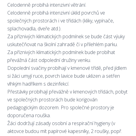
Celodenně probíhá intenzivní větrání.
Celodenně probíhá intenzivní úklid povrchů ve
společných prostorách i ve třídách (kliky, vypínače,
splachovadla, dveře atd.).
Za příznivých klimatických podmínek se bude část výuky
uskutečňovat na školní zahradě či v přilehlém parku.
Za příznivých klimatických podmínek bude probíhat
převážná část odpolední družiny venku.
Dopolední svačiny probíhají v kmenové třídě, před jídlem
si žáci umyjí ruce, povrch lavice bude uklizen a setřen
vlhkým hadříkem s dezinfekcí.
Přestávky probíhají převážně v kmenových třídách, pobyt
ve společných prostorách bude korigován
pedagogickým dozorem. Pro společné prostory je
doporučena rouška.
Žáci dodržují zásady osobní a respirační hygieny (v
aktovce budou mít papírové kapesníky, 2 roušky, popř.