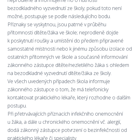
neprodleně a informujeme ho o nutnosti
bezodkladného vyzvednutí ze školy; pokud toto není
možné, postupuje se podle následujícího bodu.
Příznaky se vyskytnou, jsou patrné v průběhu
přítomnosti dítěte/žáka ve škole; neprodleně dojde
k poskytnutí roušky a umístění do předem připravené
samostatné místnosti nebo k jinému způsobu izolace od
ostatních přítomných ve škole a současně informování
zákonného zástupce dítěte/nezletilého žáka s ohledem
na bezodkladné vyzvednutí dítěte/žáka ze školy.
Ve všech uvedených případech škola informuje
zákonného zástupce o tom, že má telefonicky
kontaktovat praktického lékaře, který rozhodne o dalším
postupu.
Při přetrvávajících příznacích infekčního onemocnění
u žáka, a dále u chronického onemocnění vč. alergií,
dodá zákonný zástupce potvrzení o bezinfekčnosti od
praktického lékaře či specialisty.