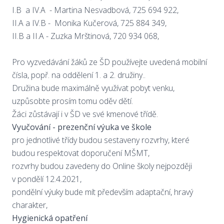
I.B a IV.A - Martina Nesvadbová, 725 694 922,
II.A a IV.B - Monika Kučerová, 725 884 349,
II.B a II.A - Zuzka Mrštinová, 720 934 068,
Pro vyzvedávání žáků ze ŠD používejte uvedená mobilní
čísla, popř. na oddělení 1. a 2. družiny..
Družina bude maximálně využívat pobyt venku,
uzpůsobte prosím tomu oděv dětí.
Žáci zůstávají i v ŠD ve své kmenové třídě.
Vyučování - prezenční výuka ve škole
pro jednotlivé třídy budou sestaveny rozvrhy, které
budou respektovat doporučení MŠMT,
rozvrhy budou zavedeny do Online školy nejpozději
v pondělí 12.4.2021,
pondělní výuky bude mít především adaptační, hravý
charakter,
Hygienická opatření