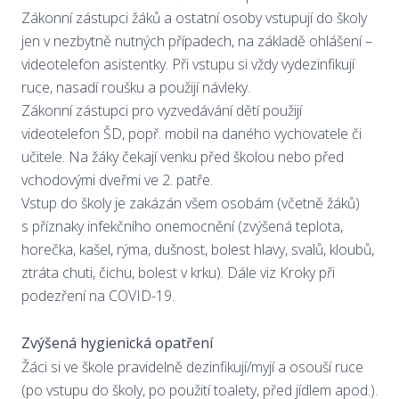
Zákonní zástupci žáků a ostatní osoby vstupují do školy
jen v nezbytně nutných případech, na základě ohlášení –
videotelefon asistentky. Při vstupu si vždy vydezinfikují
ruce, nasadí roušku a použijí návleky.
Zákonní zástupci pro vyzvedávání dětí použijí
videotelefon ŠD, popř. mobil na daného vychovatele či
učitele. Na žáky čekají venku před školou nebo před
vchodovými dveřmi ve 2. patře.
Vstup do školy je zakázán všem osobám (včetně žáků)
s příznaky infekčního onemocnění (zvýšená teplota,
horečka, kašel, rýma, dušnost, bolest hlavy, svalů, kloubů,
ztráta chuti, čichu, bolest v krku). Dále viz Kroky při
podezření na COVID-19.
Zvýšená hygienická opatření
Žáci si ve škole pravidelně dezinfikují/myjí a osouší ruce
(po vstupu do školy, po použití toalety, před jídlem apod.).