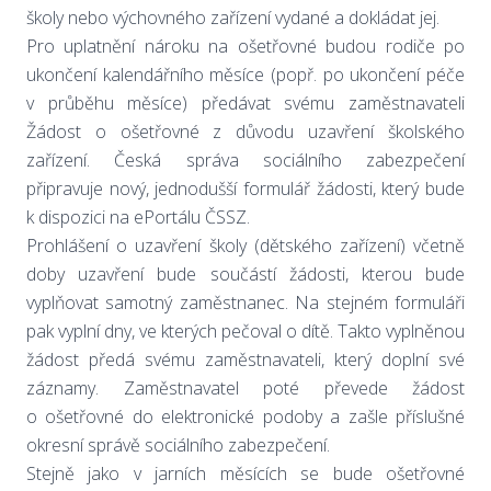
školy nebo výchovného zařízení vydané a dokládat jej.
Pro uplatnění nároku na ošetřovné budou rodiče po
ukončení kalendářního měsíce (popř. po ukončení péče
v průběhu měsíce) předávat svému zaměstnavateli
Žádost o ošetřovné z důvodu uzavření školského
zařízení. Česká správa sociálního zabezpečení
připravuje nový, jednodušší formulář žádosti, který bude
k dispozici na ePortálu ČSSZ.
Prohlášení o uzavření školy (dětského zařízení) včetně
doby uzavření bude součástí žádosti, kterou bude
vyplňovat samotný zaměstnanec. Na stejném formuláři
pak vyplní dny, ve kterých pečoval o dítě. Takto vyplněnou
žádost předá svému zaměstnavateli, který doplní své
záznamy. Zaměstnavatel poté převede žádost
o ošetřovné do elektronické podoby a zašle příslušné
okresní správě sociálního zabezpečení.
Stejně jako v jarních měsících se bude ošetřovné