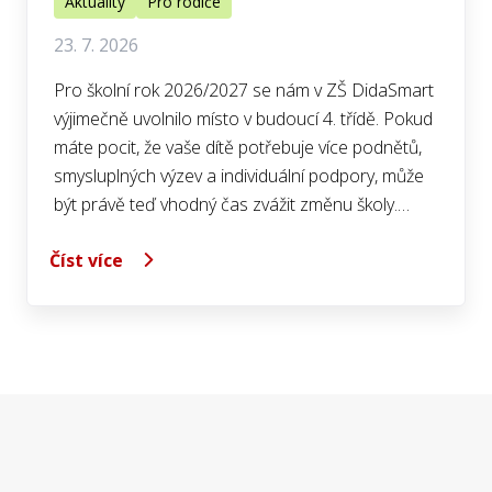
Aktuality
Pro rodiče
23. 7. 2026
Pro školní rok 2026/2027 se nám v ZŠ DidaSmart
výjimečně uvolnilo místo v budoucí 4. třídě. Pokud
máte pocit, že vaše dítě potřebuje více podnětů,
smysluplných výzev a individuální podpory, může
být právě teď vhodný čas zvážit změnu školy.…
Číst více