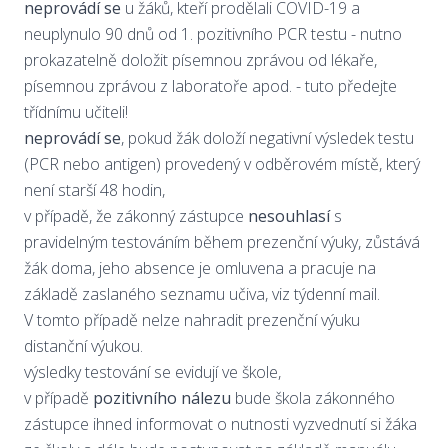
neprovádí se
u žáků, kteří prodělali COVID-19 a
neuplynulo 90 dnů od 1. pozitivního PCR testu - nutno
prokazatelně doložit písemnou zprávou od lékaře,
písemnou zprávou z laboratoře apod. - tuto předejte
třídnímu učiteli!
neprovádí se
, pokud žák doloží negativní výsledek testu
(PCR nebo antigen) provedený v odběrovém místě, který
není starší 48 hodin,
v případě, že zákonný zástupce
nesouhlasí
s
pravidelným testováním během prezenční výuky, zůstává
žák doma, jeho absence je omluvena a pracuje na
základě zaslaného seznamu učiva, viz týdenní mail.
V tomto případě nelze nahradit prezenční výuku
distanční výukou.
výsledky testování se evidují ve škole,
v případě
pozitivního nálezu
bude škola zákonného
zástupce ihned informovat o nutnosti vyzvednutí si žáka