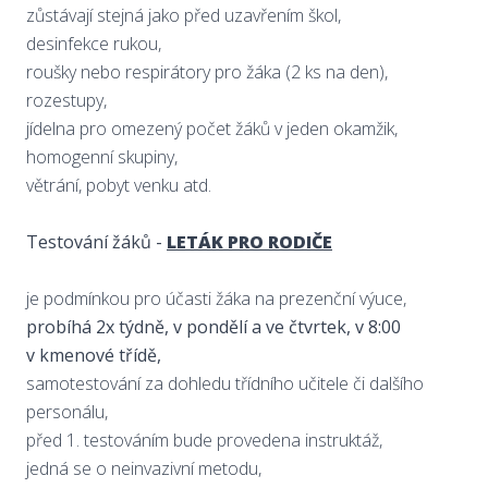
zůstávají stejná jako před uzavřením škol,
desinfekce rukou,
roušky nebo respirátory pro žáka (2 ks na den),
rozestupy,
jídelna pro omezený počet žáků v jeden okamžik,
homogenní skupiny,
větrání, pobyt venku atd.
Testování žáků -
LETÁK PRO RODIČE
je podmínkou pro účasti žáka na prezenční výuce,
probíhá 2x týdně, v pondělí a ve čtvrtek, v 8:00
v kmenové třídě,
samotestování za dohledu třídního učitele či dalšího
personálu,
před 1. testováním bude provedena instruktáž,
jedná se o neinvazivní metodu,