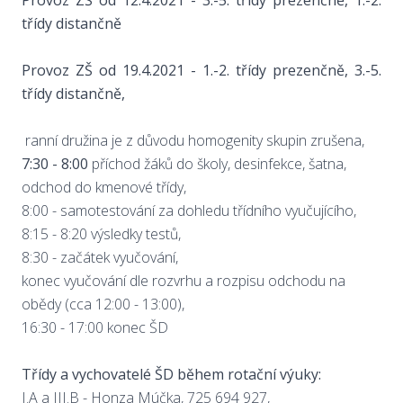
Provoz ZŠ od 12.4.2021 - 3.-5. třídy prezenčně, 1.-2.
třídy distančně
Provoz ZŠ od 19.4.2021 - 1.-2. třídy prezenčně, 3.-5.
třídy distančně,
ranní družina je z důvodu homogenity skupin zrušena,
7:30 - 8:00
příchod žáků do školy, desinfekce, šatna,
odchod do kmenové třídy,
8:00 - samotestování za dohledu třídního vyučujícího,
8:15 - 8:20 výsledky testů,
8:30 - začátek vyučování,
konec vyučování dle rozvrhu a rozpisu odchodu na
obědy (cca 12:00 - 13:00),
16:30 - 17:00 konec ŠD
Třídy a vychovatelé ŠD během rotační výuky:
I.A a III.B - Honza Múčka, 725 694 927,