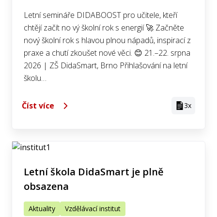
Letní semináře DIDABOOST pro učitele, kteří
chtějí začít no vý školní rok s energií 🚀 Začněte
nový školní rok s hlavou plnou nápadů, inspirací z
praxe a chutí zkoušet nové věci. 😊 21.–22. srpna
2026 | ZŠ DidaSmart, Brno Přihlašování na letní
školu…
Číst více
3x
Letní škola DidaSmart je plně
obsazena
Aktuality
Vzdělávací institut