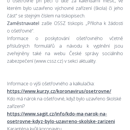
o ošetřovné při péči o dítě za kalendářní měsíc, ve
kterém bylo uzavřeno výchovné zařízení (škola) či jeho
část“ se stejným číslem na tiskopisech.
Zaměstnavatel
zašle OSSZ tiskopis „Příloha k žádosti
o ošetřovné“.
Informace o poskytování ošetřovného včetně
příslušných formulářů a návodu k vyplnění jsou
zveřejněny také na webu České správy sociálního
zabezpečení (www.cssz.cz) v sekci aktuality.
Informace o výši ošetřovného a kalkulačka:
https://www.kurzy.cz/koronavirus/osetrovne/
Kdo má nárok na ošetřovné, když bylo uzavřeno školské
zařízení?
https://www.sagit.cz/info/kdo-ma-narok-na-
osetrovne-kdyz-bylo-uzavreno-skolske-zarizeni
Karanténa kvůli koronaviru