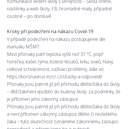
Komunikace vedení školy s veřejností – Škola online,
nástěnky a web školy, FB, hromadné maily, případně
osobně – po domluvě.
Kroky při podezření na nákazu Covid-19
V případě podezření na nákazu postupujeme dle
manuálu MŠMT.
Mezi příznaky patří teplota vyšší než 37 °C, popř.
horečka, kašel, rýma, bolesti kloubů, krku, svalů, hlavy,
celková schvácenost, zažívací problémy, dále viz
https://koronavirus.mzcr.cz/otazky-a-odpovedi/
Příznaky jsou patrné již při příchodu dítěte/žáka do školy
– dítě/žák/není vpuštěn do budovy školy; za podmínky, že
je přítomen jeho zákonný zástupce.
Příznaky jsou patrné již při příchodu dítěte/žáka do školy
a není přítomen zákonný zástupce dítěte či nezletilého
žáka – tuto skutečnost oznámíme zákonnému zástupci