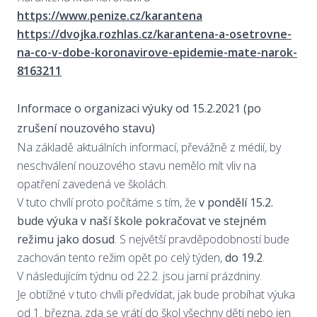
https://www.penize.cz/karantena
https://dvojka.rozhlas.cz/karantena-a-osetrovne-
na-co-v-dobe-koronavirove-epidemie-mate-narok-
8163211
Informace o organizaci výuky od 15.2.2021 (po
zrušení nouzového stavu)
Na základě aktuálních informací, převážně z médií, by
neschválení nouzového stavu nemělo mít vliv na
opatření zavedená ve školách.
V tuto chvílí proto počítáme s tím, že
v pondělí 15.2.
bude výuka v naší škole pokračovat ve stejném
režimu jako dosud
. S největší pravděpodobností bude
zachován tento režim opět po celý týden,
do 19.2
.
V následujícím týdnu od 22.2. jsou jarní prázdniny.
Je obtížné v tuto chvíli předvídat, jak bude probíhat výuka
od 1. března, zda se vrátí do škol všechny děti nebo jen