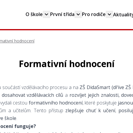
O škole
První třída
Pro rodiče
Aktualit
mativní hodnocení
Formativní hodnocení
u součástí vzdělávacího procesu a na
ZŠ DidaSmart (dříve ZŠ 
dosahovat vzdělávacích cílů
a
rozvíjet jejich znalosti, do
vydali cestou
formativního hodnocení
, které poskytuje
jasnou
čům a učitelům. Tento přístup
zlepšuje chuť k učení
,
posilu
ve škole
.
nocení funguje?