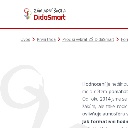
Úvod
První třída
Proč si vybrat ZŠ DidaSmart
For
Hodnocení
je nedílno
mělo dětem
pomáhat 
Od roku
2014
jsme se 
žákům, ale také rodi
ovlivňuje atmosféru 
Jak formativní hod