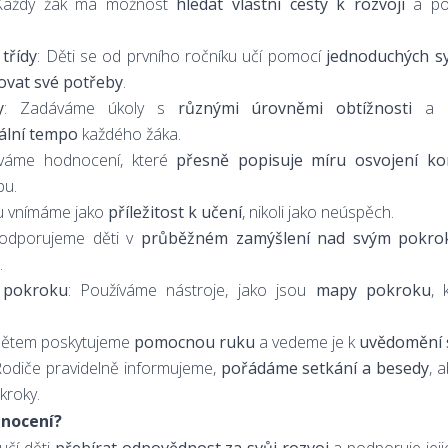
Každý žák má možnost
hledat vlastní cesty k rozvoji
a pos
třídy
: Děti se od prvního ročníku učí pomocí
jednoduchých s
kovat své potřeby
.
y
: Zadáváme úkoly s
různými úrovněmi obtížnosti
a mo
uální tempo
každého žáka.
íváme hodnocení, které
přesně popisuje míru osvojení ko
bu.
u vnímáme jako
příležitost k učení
, nikoli jako neúspěch.
Podporujeme děti v
průběžném zamýšlení nad svým pokr
.
í pokroku
: Používáme nástroje, jako jsou
mapy pokroku
, 
Dětem poskytujeme
pomocnou ruku
a vedeme je k
uvědomění 
Rodiče pravidelně informujeme,
pořádáme setkání a besedy
, 
kroky.
dnocení?