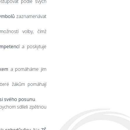
tupovat podle svých
ymbolů
zaznamenávat
žností volby, čímž
mpetencí
a poskytuje
okem
a pomáháme jim
které žákům pomáhají
si svého posunu
.
abychom sdíleli zpětnou