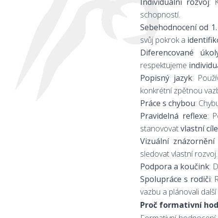
Individuální rozvoj
: 
schopností.
Sebehodnocení od 1. 
svůj pokrok a
identifi
Diferencované úkol
respektujeme
individ
Popisný jazyk
: Použ
konkrétní zpětnou vaz
Práce s chybou
: Chyb
Pravidelná reflexe
: 
stanovovat
vlastní cíle
Vizuální znázorněn
sledovat vlastní rozvoj.
Podpora a koučink
: 
Spolupráce s rodiči
: 
vazbu a plánovali další 
Proč formativní ho