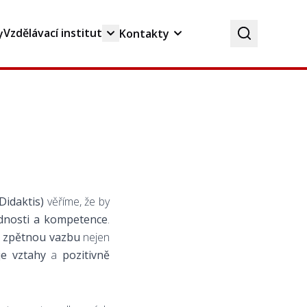
Vzdělávací institut
y
Kontakty
Didaktis)
věříme, že by
vednosti a kompetence
.
 zpětnou vazbu
nejen
je vztahy
a
pozitivně