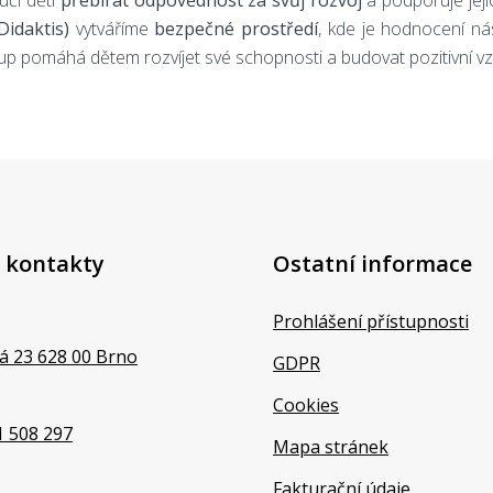
učí děti
přebírat odpovědnost za svůj rozvoj
a podporuje jej
Didaktis)
vytváříme
bezpečné prostředí
, kde je hodnocení nás
up pomáhá dětem rozvíjet své schopnosti a budovat pozitivní vz
 kontakty
Ostatní informace
Prohlášení přístupnosti
á 23 628 00 Brno
GDPR
Cookies
1 508 297
Mapa stránek
Fakturační údaje