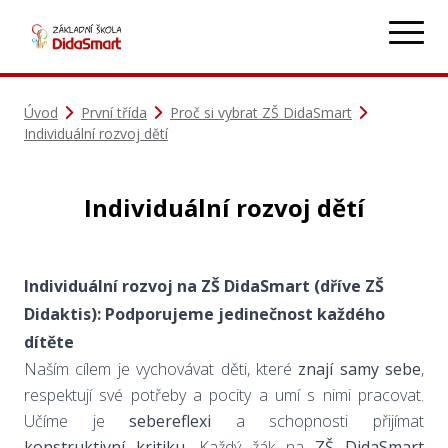
Úvod
První třída
Proč si vybrat ZŠ DidaSmart
Individuální rozvoj dětí
Individuální rozvoj dětí
Individuální rozvoj na ZŠ DidaSmart (dříve ZŠ
Didaktis): Podporujeme jedinečnost každého
dítěte
Naším cílem je vychovávat děti, které
znají samy sebe
,
respektují své potřeby a pocity a umí s nimi pracovat.
Učíme je
sebereflexi
a schopnosti přijímat
konstruktivní kritiku
. Každý žák na
ZŠ DidaSmart