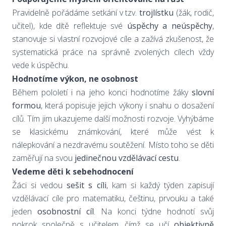
Pravidelně pořádáme setkání v tzv.
trojlístku
(žák, rodič,
učitel), kde dítě reflektuje své
úspěchy a neúspěchy
,
stanovuje si vlastní rozvojové cíle a zažívá zkušenost, že
systematická práce na správně zvolených cílech vždy
vede k úspěchu.
Hodnotíme výkon, ne osobnost
Během pololetí i na jeho konci hodnotíme žáky
slovní
formou
, která popisuje jejich výkony i snahu o dosažení
cílů. Tím jim ukazujeme další možnosti rozvoje. Vyhýbáme
se klasickému známkování, které může vést k
nálepkování a nezdravému soutěžení. Místo toho se děti
zaměřují na svou
jedinečnou vzdělávací cestu
.
Vedeme děti k sebehodnocení
Žáci si vedou
sešit s cíli
, kam si každý týden zapisují
vzdělávací cíle pro matematiku, češtinu, prvouku a také
jeden
osobnostní cíl
. Na konci týdne hodnotí svůj
pokrok společně s učitelem, čímž se učí
objektivně