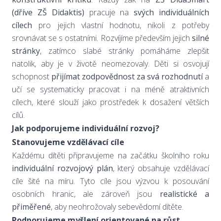
(dříve ZŠ Didaktis)
pracuje na
svých individuálních
cílech
pro jejich vlastní hodnotu, nikoli z potřeby
srovnávat se s ostatními. Rozvíjíme především jejich
silné
stránky
, zatímco slabé stránky pomáháme zlepšit
natolik, aby je v životě neomezovaly. Děti si osvojují
schopnost
přijímat zodpovědnost za svá rozhodnutí
a
učí se systematicky pracovat i na méně atraktivních
cílech, které slouží jako prostředek k dosažení větších
cílů.
Jak podporujeme individuální rozvoj?
Stanovujeme vzdělávací cíle
Každému dítěti připravujeme na začátku školního roku
individuální rozvojový plán
, který obsahuje vzdělávací
cíle šité na míru. Tyto cíle jsou výzvou k posouvání
osobních hranic, ale zároveň jsou
realistické a
přiměřené
, aby neohrožovaly sebevědomí dítěte.
Podporujeme myšlení orientované na růst