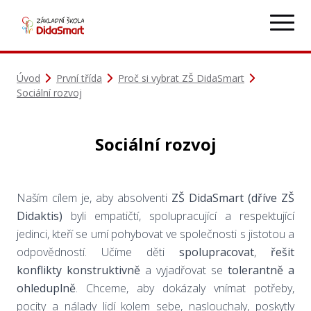
Úvod
První třída
Proč si vybrat ZŠ DidaSmart
Sociální rozvoj
Sociální rozvoj
Naším cílem je, aby absolventi
ZŠ DidaSmart (dříve ZŠ
Didaktis)
byli empatičtí, spolupracující a respektující
jedinci, kteří se umí pohybovat ve společnosti s jistotou a
odpovědností. Učíme děti
spolupracovat
,
řešit
konflikty konstruktivně
a vyjadřovat se
tolerantně a
ohleduplně
. Chceme, aby dokázaly vnímat potřeby,
pocity a nálady lidí kolem sebe, naslouchaly, poskytly