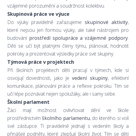
vzájemné porozumění a soudržnost kolektivu.
Skupinová práce ve výuce
Do výuky pravidelně zařazujeme
skupinové aktivity
,
které nejsou jen formou výuky, ale také nástrojem pro
budování
prostředí spolupráce a vzájemné podpory
.
Děti se učí být platnými členy týmu, plánovat, hodnotit
pokroky a prezentovat výsledky práce své skupiny.
Týmová práce v projektech
Při školních projektech děti pracují v týmech, kde si
osvojují dovednosti, jako je
vedení skupiny
, efektivní
komunikace, plánování práce a reflexe pokroku. Tím se
učí lépe poznávat nejen spolužáky, ale i samy sebe.
Školní parlament
Žáci mají možnost ovlivňovat dění ve škole
prostřednictvím
školního parlamentu
, do kterého si volí
své zástupce. Ti pravidelně jednají s vedením školy a
přinášejí podněty, které zlepšují školní život. Tím se děti