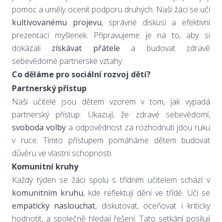
pomoc a uměly ocenit podporu druhých. Naši žáci se učí
kultivovanému projevu
, správné diskusi a efektivní
prezentaci myšlenek. Připravujeme je na to, aby si
dokázali
získávat přátele
a budovat zdravě
sebevědomé partnerské vztahy.
Co děláme pro sociální rozvoj dětí?
Partnerský přístup
Naši učitelé jsou dětem vzorem v tom, jak vypadá
partnerský přístup. Ukazují, že zdravé sebevědomí,
svoboda volby
a odpovědnost za rozhodnutí jdou ruku
v ruce. Tímto přístupem pomáháme dětem budovat
důvěru ve vlastní schopnosti.
Komunitní kruhy
Každý týden se žáci spolu s třídním učitelem schází v
komunitním kruhu
, kde reflektují dění ve třídě. Učí se
empaticky naslouchat
, diskutovat, oceňovat i kriticky
hodnotit, a společně hledají řešení. Tato setkání posilují