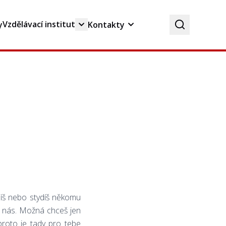
Vzdělávací institut
y
Kontakty
jíš nebo stydíš někomu
z nás. Možná chceš jen
proto je tady pro tebe