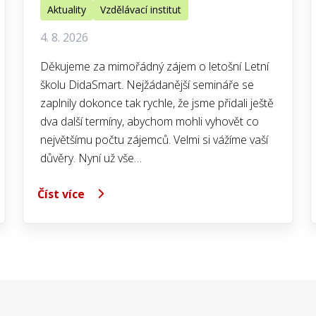
Aktuality
Vzdělávací institut
4. 8. 2026
Děkujeme za mimořádný zájem o letošní Letní
školu DidaSmart. Nejžádanější semináře se
zaplnily dokonce tak rychle, že jsme přidali ještě
dva další termíny, abychom mohli vyhovět co
největšímu počtu zájemců. Velmi si vážíme vaší
důvěry. Nyní už vše…
Číst více