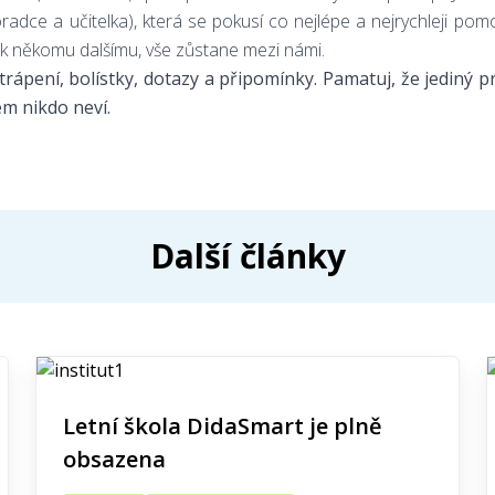
adce a učitelka), která se pokusí co nejlépe a nejrychleji pom
l k někomu dalšímu, vše zůstane mezi námi.
rápení, bolístky, dotazy a připomínky. Pamatuj, že jediný 
rém nikdo neví.
Další články
Letní škola DidaSmart je plně
obsazena