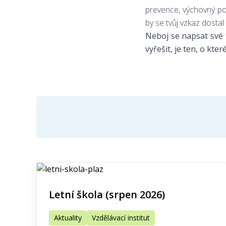
prevence, výchovný por
by se tvůj vzkaz dosta
Neboj se napsat své t
vyřešit, je ten, o kte
Letní škola (srpen 2026)
Aktuality
Vzdělávací institut