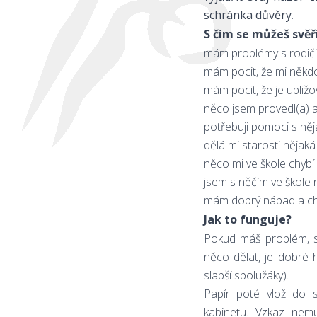
schránka důvěry
.
S čím se můžeš svěř
mám problémy s rodiči
mám pocit, že mi někdo
mám pocit, že je ubli
něco jsem provedl(a) a 
potřebuji pomoci s něja
dělá mi starosti nějak
něco mi ve škole chybí
jsem s něčím ve škole
mám dobrý nápad a cht
Jak to funguje?
Pokud máš problém, 
něco dělat, je dobré
slabší spolužáky).
Papír poté vlož do s
kabinetu. Vzkaz nem