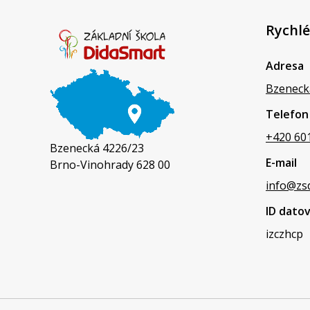
Rychlé
Adresa
Bzeneck
Telefon
+420 60
Bzenecká 4226/23
E-mail
Brno-Vinohrady 628 00
info@zs
ID dato
izczhcp