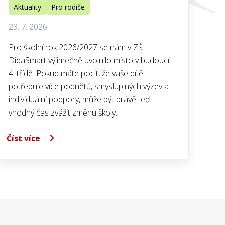
Aktuality
Pro rodiče
23. 7. 2026
Pro školní rok 2026/2027 se nám v ZŠ
DidaSmart výjimečně uvolnilo místo v budoucí
4. třídě. Pokud máte pocit, že vaše dítě
potřebuje více podnětů, smysluplných výzev a
individuální podpory, může být právě teď
vhodný čas zvážit změnu školy.…
Číst více