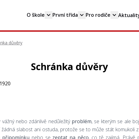
O škole
První třída
Pro rodiče
Aktualit
ánka důvěry
Schránka důvěry
 vážný nebo zdánlivě nedůležitý
problém
, se kterým se ale bo
í žádná slabost ani ostuda, protože se to může stát komukoli 
či připomínku
nebo se
zeptat na něco
, co tě zajímá. Právě 