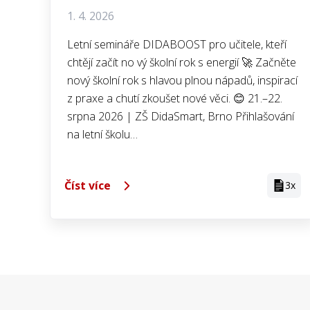
1. 4. 2026
Letní semináře DIDABOOST pro učitele, kteří
chtějí začít no vý školní rok s energií 🚀 Začněte
nový školní rok s hlavou plnou nápadů, inspirací
z praxe a chutí zkoušet nové věci. 😊 21.–22.
srpna 2026 | ZŠ DidaSmart, Brno Přihlašování
na letní školu…
Číst více
3x