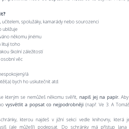
it?
, učitelem, spolužáky, kamarády nebo sourozenci
 ubližuje
žováno někomu jinému
lituji toho
kou školní záležitostí
á osobní věc
 nespokojený/á
ěl(a) bych ho uskutečnit atd.
se kterým se nemůžeš někomu svěřit,
napiš jej na papír.
Aby 
 ho
vysvětlit a popsat co nejpodrobněji
(např. Ve 3. A Tomáš
chránky, kterou najdeš v jižní sekci vedle knihovny, která 
usíš (ale můžeš!) podepsat. Do schránky má přístup Jana 