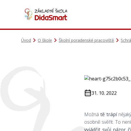
Úvod
O škole
Školní poradenské pracoviště
Schr
31. 10. 2022
Možná
tě trápí
nějaký
osobně svěřit. To nen
vyjádřit svůj názor 