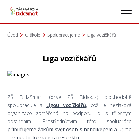
Úvod
O škole
Spolupracujeme
Liga vozíčkářů
Liga vozíčkářů
ZŠ DidaSmart (dříve ZŠ Didaktis) dlouhodobě
spolupracuje s
Ligou vozíčkářů
, což je nezisková
organizace zaměřená na podporu lidí s tělesným
postižením. Prostřednictvím této spolupráce
přibližujeme žákům svět osob s hendikepem
a učíme
je
empatii, toleranci a respektu
.