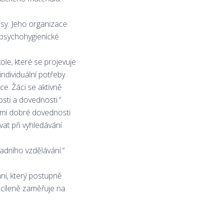
isy. Jeho organizace
 psychohygienické
ole, které se projevuje
individuální potřeby.
ce. Žáci se aktivně
osti a dovednosti.“
elmi dobré dovednosti
at při vyhledávání
adního vzdělávání.“
ní, který postupně
e cíleně zaměřuje na