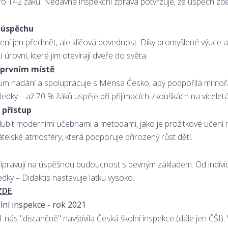
 pro 142 žáků. Nedávná inspekční zpráva potvrzuje, že úspěch zd
 úspěchu
 není jen předmět, ale klíčová dovednost. Díky promyšlené výuce
úrovní, které jim otevírají dveře do světa.
 prvním místě
um nadání a spolupracuje s Mensa Česko, aby podpořila mimoř
ledky – až 70 % žáků uspěje při přijímacích zkouškách na vícelet
 přístup
lubit moderními učebnami a metodami, jako je prožitkové učení
telské atmosféry, která podporuje přirozený růst dětí.
řipravují na úspěšnou budoucnost s pevným základem. Od indivi
dky – Didaktis nastavuje laťku vysoko.
ZDE
.
ní inspekce - rok 2021
ás "distančně" navštívila Česká školní inspekce (dále jen ČŠI). 