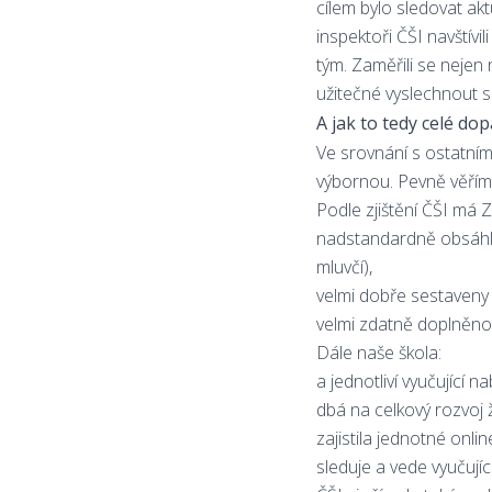
cílem bylo sledovat akt
inspektoři ČŠI navštívil
tým. Zaměřili se nejen 
užitečné vyslechnout s
A jak to tedy celé do
Ve srovnání s ostatními
výbornou. Pevně věřím,
Podle zjištění ČŠI má Z
nadstandardně obsáhlou
mluvčí),
velmi dobře sestaveny r
velmi zdatně doplněno
Dále naše škola:
a jednotliví vyučující 
dbá na celkový rozvoj 
zajistila jednotné onli
sleduje a vede vyučují