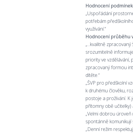
Hodnocení podmínek 
„Uspořádání prostorné 
potřebám předškolního
využívání.“
Hodnocení průběhu v
„...kvalitně zpracovan
srozumitelně informuje
priority ve vzdělávání
zpracovaný formou int
dítěte.“
„ŠVP pro předškolní vzd
k druhému člověku, rozv
postoje a prožívání. K
přítomny obě učitelky) a
„Velmi dobrou úroveň 
spontánně komunikují s 
„Denní režim respektuj