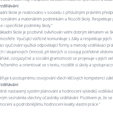
zdělávání
ladní škole je realizováno v souladu s příslušnými právními předp
sonálním a materiálním podmínkám a filozofii školy. Respektuje
 i specifické podmínky školy.“
kladní škole je pozitivně ovlivňován velmi dobrým klimatem ve šk
osféře. Vyučující vstřícně komunikuje s žáky a respektuje jejich 
aci vyučování využívá odpovídající formy a metody vzdělávací prá
ích i skupinových činností, při kterých si osvojují potřebné vědom
ské, cizojazyčné a sociální gramotnosti se projevuje v jejich v
čteného a orientovat se v textu, rozdělit si úkoly a spolupracov
ěřuje k postupnému osvojování všech klíčových kompetencí zákl
zdělávání
litně nastavený systém plánování a hodnocení výsledků vzdělává
terým seznámila všechny účastníky vzdělávání. Pozitivem je, že s
ocení a podrobnějšímu hodnocení kvality vlastní práce.“