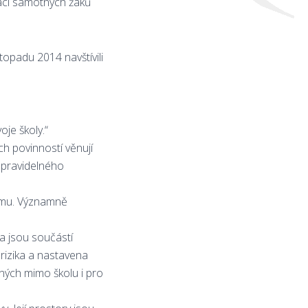
vaci samotných žáků
stopadu 2014 navštívili
oje školy.“
h povinností věnují
h pravidelného
týmu. Významně
a jsou součástí
 rizika a nastavena
aných mimo školu i pro