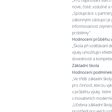
„Pro naplňování všech 
nové, čisté, vzdušné a
„Spolupráce s partnery
zákonnými zástupci je
informovanost zejména 
problémy.“
Hodnocení průběhu v
„Škola při vzdělávání 
výuky umožňující efekti
dovedností a kompeten
Základní škola
Hodnocení podmínek 
„Ve třídě základní ško
pro činnost, kterou vyk
v průběhu výuky. Velmi 
v inovativních moderní
„Učebna základní škol
prostředí pro jejich vz