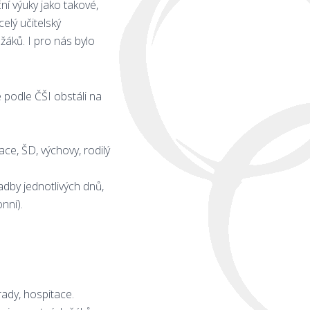
ní výuky jako takové,
celý učitelský
 žáků. I pro nás bylo
e podle ČŠI obstáli na
e, ŠD, výchovy, rodilý
adby jednotlivých dnů,
nní).
rady, hospitace.