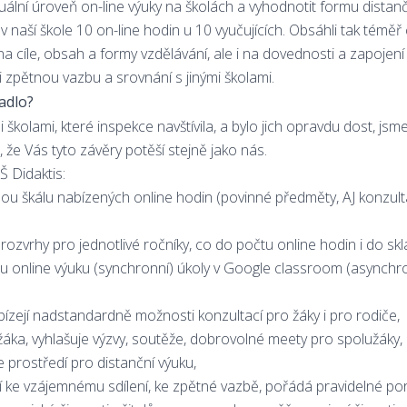
uální úroveň on-line výuky na školách a vyhodnotit formu distanč
i v naší škole 10 on-line hodin u 10 vyučujících. Obsáhli tak téměř 
na cíle, obsah a formy vzdělávání, ale i na dovednosti a zapojení
i zpětnou vazbu a srovnání s jinými školami.
padlo?
 školami, které inspekce navštívila, a bylo jich opravdu dost, jsm
 že Vás tyto závěry potěší stejně jako nás.
Š Didaktis:
 škálu nabízených online hodin (povinné předměty, AJ konzultac
ozvrhy pro jednotlivé ročníky, co do počtu online hodin i do skl
u online výuku (synchronní) úkoly v Google classroom (asynchro
nabízejí nadstandardně možnosti konzultací pro žáky i pro rodiče,
žáka, vyhlašuje výzvy, soutěže, dobrovolné meety pro spolužáky,
ne prostředí pro distanční výuku,
cí ke vzájemnému sdílení, ke zpětné vazbě, pořádá pravidelné po