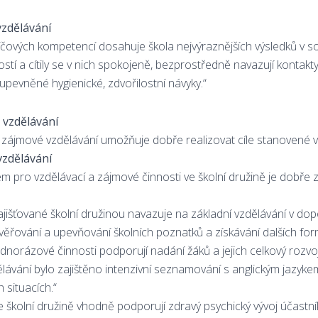
zdělávání
líčových kompetencí dosahuje škola nejvýraznějších výsledků v soc
dostí a cítily se v nich spokojeně, bezprostředně navazují kontakt
upevněné hygienické, zdvořilostní návyky.“
vzdělávání
 zájmové vzdělávání umožňuje dobře realizovat cíle stanovené v 
zdělávání
 pro vzdělávací a zájmové činnosti ve školní družině je dobře 
jišťované školní družinou navazuje na základní vzdělávání v dop
ěřování a upevňování školních poznatků a získávání dalších for
ednorázové činnosti podporují nadání žáků a jejich celkový rozvoj
ávání bylo zajištěno intenzivní seznamování s anglickým jazyk
situacích.“
 školní družině vhodně podporují zdravý psychický vývoj účastní