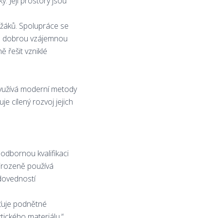
. Její prostory jsou
 žáků. Spolupráce se
ně dobrou vzájemnou
 řešit vzniklé
 využívá moderní metody
e cílený rozvoj jejich
 odbornou kvalifikaci
přirozeně používá
 dovedností
ťuje podnětné
ktického materiálu.“