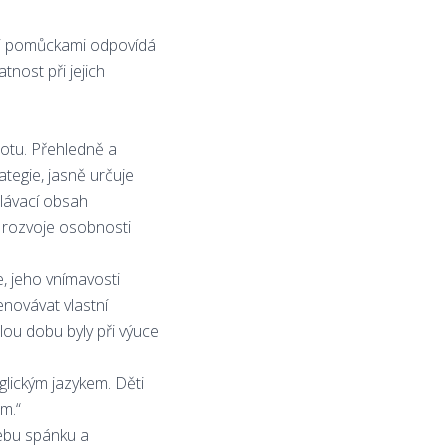
ými pomůckami odpovídá
ost při jejich
notu. Přehledně a
ategie, jasně určuje
ělávací obsah
 rozvoje osobnosti
e, jeho vnímavosti
enovávat vlastní
lou dobu byly při výuce
ickým jazykem. Děti
ům.“
řebu spánku a