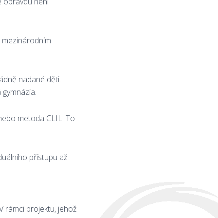
e opravdu není
 a mezinárodním
ádně nadané děti.
á gymnázia.
 nebo metoda CLIL. To
duálního přístupu až
V rámci projektu, jehož