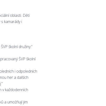
iální oblasti. Děti
y s kamarády i
ŠVP školní družiny.“
zpracovaný ŠVP školní
oledních i odpoledních
mou her a dalších
.“
em v každodenních
ků a umožňují jim