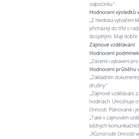
odpočinku.“
Hodnocení výsledků v
„Z hlediska vytváření k
přicházejí do tříd s ra
dospělými. Mají dobře 
Zájmové vzdělávání
Hodnocení podmínek 
„Zázemí i vybavení pro
Hodnocení průběhu v
„Základním dokumentem
družiny.“
„Zájmové vzdělávání za
hodinách. Umožňuje ov
činností. Plánované i j
„Také v zájmovém vzděl
běžných komunikačních 
„Různorodé činnosti ve