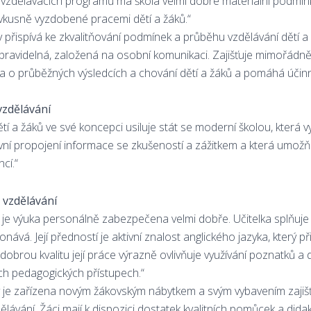
vzdělávacích programů má škola velmi dobré materiální podmínky
 vkusně vyzdobené pracemi dětí a žáků.“
 přispívá ke zkvalitňování podmínek a průběhu vzdělávání dětí a
 pravidelná, založená na osobní komunikaci. Zajišťuje mimořád
o průběžných výsledcích a chování dětí a žáků a pomáhá účinně
zdělávání
dětí a žáků ve své koncepci usiluje stát se moderní školou, která
vní propojení informace se zkušeností a zážitkem a která umožňuj
cí.“
vzdělávání
ly je výuka personálně zabezpečena velmi dobře. Učitelka splňuje
onává. Její předností je aktivní znalost anglického jazyka, který 
dobrou kvalitu její práce výrazně ovlivňuje využívání poznatků a
ch pedagogických přístupech.“
y je zařízena novým žákovským nábytkem a svým vybavením zajiš
dělávání. Žáci mají k dispozici dostatek kvalitních pomůcek a dida