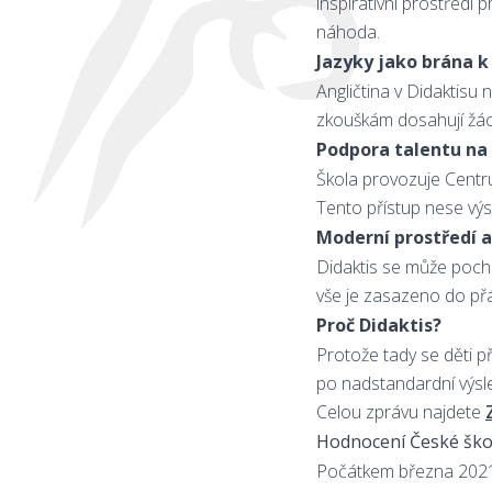
inspirativní prostředí
náhoda.
Jazyky jako brána k
Angličtina v Didaktisu
zkouškám dosahují žáci 
Podpora talentu na
Škola provozuje Centr
Tento přístup nese výs
Moderní prostředí a
Didaktis se může poch
vše je zasazeno do přá
Proč Didaktis?
Protože tady se děti p
po nadstandardní výsle
Celou zprávu najdete
Hodnocení České škol
Počátkem března 2021 n