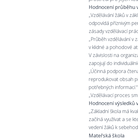
Hodnocení průběhu v
„Vzdělávání žáků v zák
odpovídá příznivým per
zásady vzdělávací práce
„Průběh vzdělávání v zá
v klidné a pohodové atm
V závislosti na organiz
zapojují do individuáln
„Účinná podpora čtenář
reprodukovat obsah pře
potřebných informací.“
„Vzdělávací proces sm
Hodnocení výsledků v
„Základní škola má kva
začíná využívat a se k
vedení žáků k sebehodn
Mateřská škola