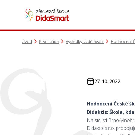
Úvod
První třída
Výsledky vzdělávání
Hodnocení Č
27. 10. 2022
Hodnocení České šk
Didaktis: Škola, kd
Na sídlišti Brno-Vinohr
Didaktis s.r.o. propoju