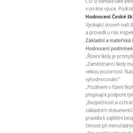
ČŠI si všímala také pe
v on-line výuce. Podr
Hodnocení České šk
Vynikající úroveň naší š
a provedli u nás inspek
Základní a mateřská 
Hodnocení podmínek 
„Řízení školy je promy
„Zaměstnanci školy ma
velkou pozornost. Nasta
vyhodnocování.“
„Pozitivem v řízení šk
přispívají k podpoře t
„Bezpečnosti a ochraně
základních dokumentů š
pravidla k zajištění be
činnost při mimořádný