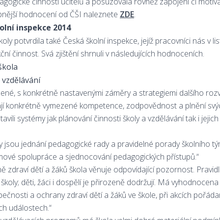
dagogické činnosti učitelů a posuzovala rovněž zapojení či moti
obnější hodnocení od ČŠI naleznete
ZDE
.
olní inspekce 2014
koly potvrdila také Česká školní inspekce, jejíž pracovníci nás v li
ční činnost. Svá zjištění shrnuli v následujících hodnoceních.
škola
vzdělávání
šlené, s konkrétně nastavenými záměry a strategiemi dalšího rozv
jí konkrétně vymezené kompetence, zodpovědnost a plnění svýc
vili systémy jak plánování činnosti školy a vzdělávání tak i jejic
oly jsou jednání pedagogické rady a pravidelné porady školního 
ýmové spolupráce a sjednocování pedagogických přístupů.“
 zdraví dětí a žáků škola věnuje odpovídající pozornost. Pravidl
koly; děti, žáci i dospělí je přirozeně dodržují. Má vyhodnocena
zpečnosti a ochrany zdraví dětí a žáků ve škole, při akcích pořád
ch událostech.“