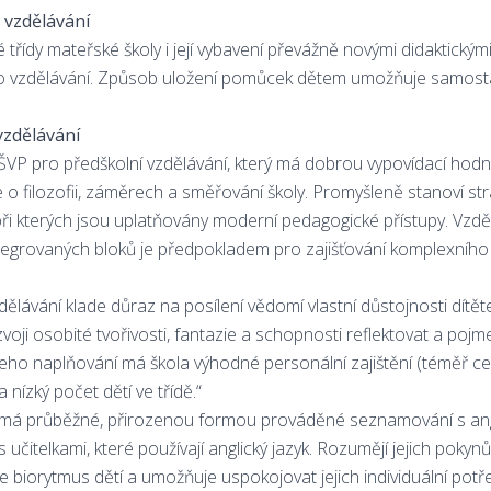
vzdělávání
třídy mateřské školy i její vybavení převážně novými didaktick
 vzdělávání. Způsob uložení pomůcek dětem umožňuje samostatn
zdělávání
ý ŠVP pro předškolní vzdělávání, který má dobrou vypovídací hod
 o filozofii, záměrech a směřování školy. Promyšleně stanoví str
, při kterých jsou uplatňovány moderní pedagogické přístupy. Vzd
egrovaných bloků je předpokladem pro zajišťování komplexního
ělávání klade důraz na posílení vědomí vlastní důstojnosti dítět
oji osobité tvořivosti, fantazie a schopnosti reflektovat a pojm
 jeho naplňování má škola výhodné personální zajištění (téměř ce
 nízký počet dětí ve třídě.“
má průběžné, přirozenou formou prováděné seznamování s angl
učitelkami, které používají anglický jazyk. Rozumějí jejich pokyn
e biorytmus dětí a umožňuje uspokojovat jejich individuální pot