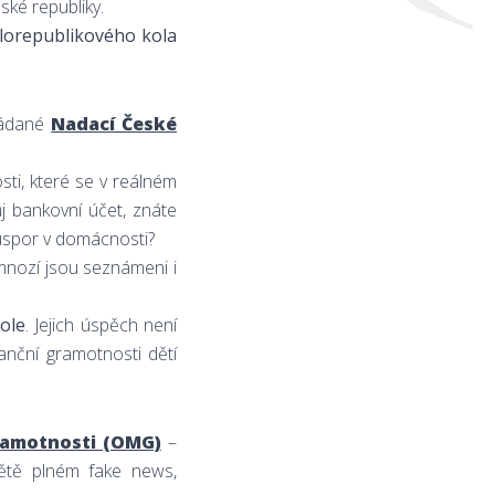
ské republiky.
elorepublikového kola
ořádané
Nadací České
osti, které se v reálném
ůj bankovní účet, znáte
 úspor v domácnosti?
 mnozí jsou seznámeni i
ole
. Jejich úspěch není
anční gramotnosti dětí
ramotnosti (OMG)
–
světě plném fake news,