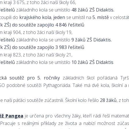
kraji 3 675, z toho žáci naší školy 66,
řešitelů
základního kola se umístilo
48 žáků ZŠ Didaktis.
toupili do
krajského kola
,
jeden
se umístil na
5. místě
v celostát
ík ZŠ) do soutěže zapojilo 4 846 řešitelů
kraji 904, z toho žáci naší školy 19,
řešitelů
základního kola se umístilo
9 žáků ZŠ Didaktis.
ík ZŠ) do soutěže zapojilo 3 983 řešitelů
kraji 823, z toho žáci naší školy 21,
řešitelů
základního kola se umístilo
10 žáků ZŠ Didaktis
cká soutěž pro 5. ročníky
základních škol pořádaná Tyrš
O podobné soutěži Pythagoriáda. Také má dvě kola, školní a 
se naši páťáci soutěže zúčastnili. Školní kolo řešilo
28 žáků
, z to
ěž Pangea
je určena pro všechny žáky, kteří rádi řeší matema
 Pracuje s reálnými příklady ze života a nabízí možnost zúčas