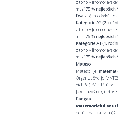
z toho v Jihomoravském 
mezi
75 % nejlepších 
Dva
z těchto žáků pos
Kategorie A2 (2. ročn
z toho v Jihomoravském 
mezi
75 % nejlepších 
Kategorie A1 (1. ročn
z toho v Jihomoravském 
mezi
75 % nejlepších 
Mateso
Mateso je
matemati
Organizačně je MATES
nich řeší žáci 15 úloh.
Jako každý rok, i letos 
Pangea
Matematická sout
není ledajaká soutěž.