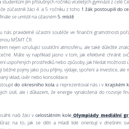
a studentům jím příslušných ročníků víceletých gymnázií z celé Če
že zúčastnili žáci 4. a 5. ročníku z toho
1 žák postoupili do c
 finále se umístil na úžasném
5. místě
.
e u nás pravidelně účastní soutěže ve finanční gramotnosti p
enou MŠMT ČR.
ětem nejen vzrušující soutěžní atmosféru, ale také důležité znal
tečné. Máte vy například jasno v tom, jak efektivně chránit sv
ení uspořených prostředků nebo způsoby, jak hledat možnosti
í běžné pojmy jako jsou příjmy, výdaje, spoření a investice, ale
vaný vklad, úvěr nebo konsolidace.
stoupil
do okresního kola
a reprezentoval nás i v
krajském k
ch úsilí, ale i důkazem, že energie vynaložená do rozvoje fin
áhli naši žáci v
celostátním kole
Olympiády mediální g
důraz na to, jak se děti a mladí lidé orientují v dnešním 