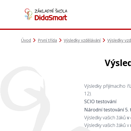
Úvod
První třída
Výsledky vzdělávání
Výsledky vzd
Výsled
Výsledky přijímacího ř
12).
SCIO testování
Národní testování 5. 
Výsledky vašich žáků
v
Výsledky vašich žáků v