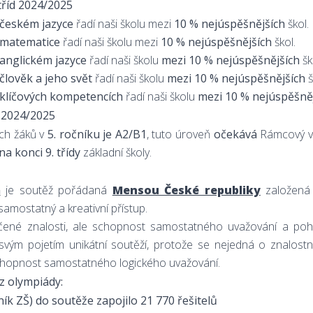
tříd 2024/2025
českém jazyce
řadí naši školu mezi
10 % nejúspěšnějších
škol.
matematice
řadí naši školu mezi
10 % nejúspěšnějších
škol.
anglickém jazyce
řadí naši školu
mezi 10 % nejúspěšnějších
šk
člověk a jeho svět
řadí naši školu
mezi 10 % nejúspěšnějších
š
klíčových kompetencích
řadí naši školu
mezi 10 % nejúspěšně
O 2024/2025
ch žáků v
5. ročníku je A2/B1
, tuto úroveň
očekává
Rámcový v
na konci 9. třídy
základní školy.
a
je soutěž pořádaná
Mensou České republiky
založená 
 samostatný a kreativní přístup.
ené znalosti, ale schopnost samostatného uvažování a poh
svým pojetím unikátní soutěží, protože se nejedná o znalostn
 schopnost samostatného logického uvažování.
z olympiády:
ník ZŠ) do soutěže zapojilo 21 770 řešitelů