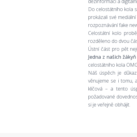
dezinformací a digitáln
Do celostátního kola 
prokázali své mediální
rozpoznávání fake new
Celostátní kolo prob
rozděleno do dvou část
Ústní část pro pět ne
Jedna z našich žákyň 
celostátního kola OMG
Náš úspěch je důkaze
věnujeme se i tomu, a
klíčová – a tento ús
požadované dovednosti.
si je veřejně obhájit.