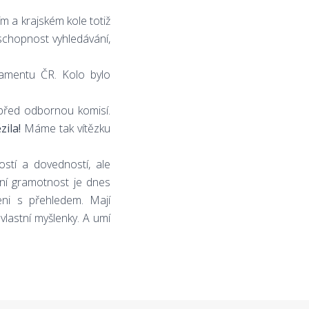
ím a krajském kole totiž
 schopnost vyhledávání,
amentu ČR. Kolo bylo
 před odbornou komisí.
zila!
Máme tak vítězku
stí a dovedností, ale
lní gramotnost je dnes
eni s přehledem. Mají
vlastní myšlenky. A umí