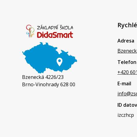
Rychlé
Adresa
Bzeneck
Telefon
+420 60
Bzenecká 4226/23
E-mail
Brno-Vinohrady 628 00
info@zs
ID dato
izczhcp