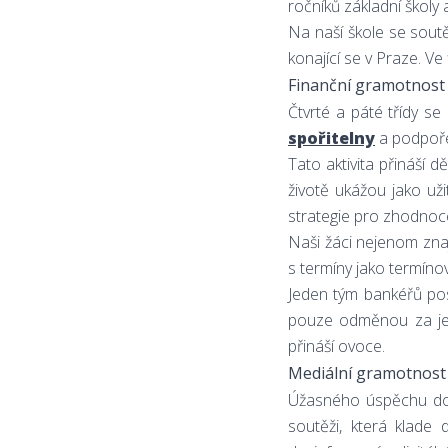
ročníků základní školy 
Na naší škole se soutě
konající se v Praze. Ve
Finanční gramotnost
Čtvrté a páté třídy s
spořitelny
a podpoř
Tato aktivita přináší d
životě ukážou jako uži
strategie pro zhodnoc
Naši žáci nejenom znaj
s termíny jako termíno
Jeden tým bankéřů po
pouze odměnou za jeji
přináší ovoce.
Mediální gramotnost
Úžasného úspěchu dos
soutěži, která klade 