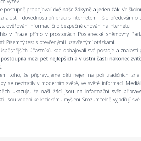
ích výzev.
se postupně probojovali
dvě naše žákyně a jeden žák
. Ve školn
 znalosti i dovednosti při práci s internetem – šlo především o
s, ověřování informací či o bezpečné chování na internetu.
ěhlo v Praze přímo v prostorách Poslanecké sněmovny Parl
í: Písemný test s otevřenými i uzavřenými otázkami.
júspěšnějších účastníků, kde obhajovali své postoje a znalosti
postoupila mezi pět nejlepších a v ústní části nakonec zvítě
.
m toho, že připravujeme děti nejen na poli tradičních znalo
by se neztratily v moderním světě, ve světě informací. Mediá
pěch ukazuje, že naši žáci jsou na informační svět připrav
 Jsou vedeni ke kritickému myšlení. Srozumitelně vyjadřují své 