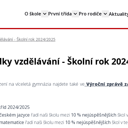
O škole
První třída
Pro rodiče
Aktualit
ělávání - Školní rok 2024/2025
ky vzdělávání - Školní rok 20
ízení na víceletá gymnázia najdete také ve
Výroční zprávě z
tříd 2024/2025
 českém jazyce
řadí naši školu mezi
10 % nejúspěšnějších
škol v
matematice
řadí naši školu mezi
10 % nejúspěšnějších
škol v te